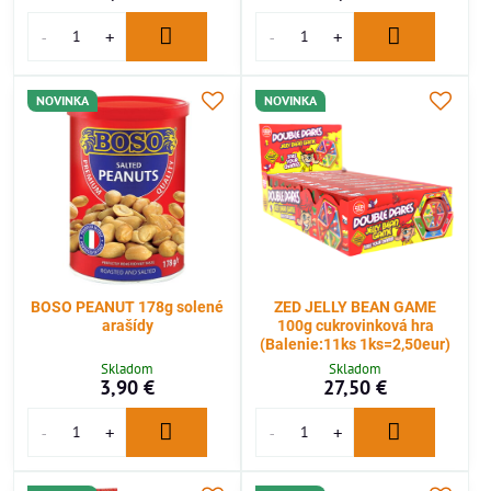
NOVINKA
NOVINKA
BOSO PEANUT 178g solené
ZED JELLY BEAN GAME
arašídy
100g cukrovinková hra
(Balenie:11ks 1ks=2,50eur)
Skladom
Skladom
3,90 €
27,50 €