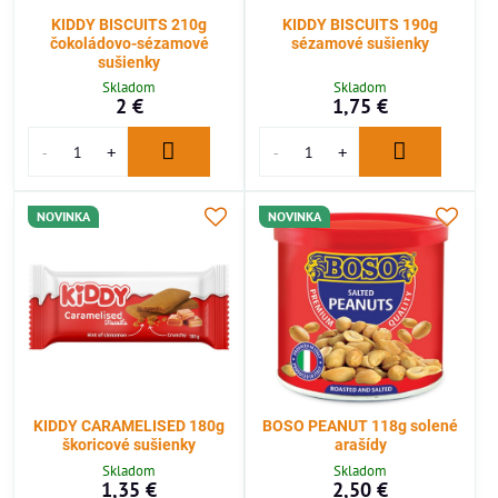
KIDDY BISCUITS 210g
KIDDY BISCUITS 190g
čokoládovo-sézamové
sézamové sušienky
sušienky
Skladom
Skladom
2 €
1,75 €
NOVINKA
NOVINKA
KIDDY CARAMELISED 180g
BOSO PEANUT 118g solené
škoricové sušienky
arašídy
Skladom
Skladom
1,35 €
2,50 €