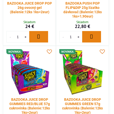
BAZOOKA JUICE DROP POP
BAZOOKA PUSH POP
26g ovocný gel
FLIP&DIP 25g lízatko
(Balenie:12ks 1ks=2eur)
dávkovač (Balenie:12ks
1ks=1,90eur)
Skladom
Skladom
24 €
22,80 €
NOVINKA
NOVINKA
BAZOOKA JUICE DROP
BAZOOKA JUICE DROP
GUMMIES RED/BLUE 57g
GUMMIES GREEN 57g
cukrovinka (Balenie:12ks
cukrovinka (Balenie:12ks
1ks=2eur)
1ks=2eur)