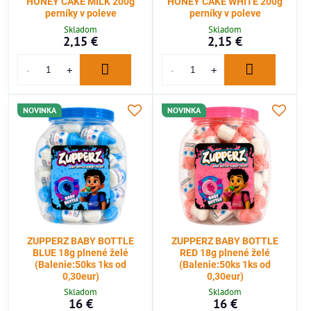
HONEY CAKE MILK 200g
HONEY CAKE WHITE 200g
perníky v poleve
perníky v poleve
Skladom
Skladom
2,15 €
2,15 €
NOVINKA
NOVINKA
ZUPPERZ BABY BOTTLE
ZUPPERZ BABY BOTTLE
BLUE 18g plnené želé
RED 18g plnené želé
(Balenie:50ks 1ks od
(Balenie:50ks 1ks od
0,30eur)
0,30eur)
Skladom
Skladom
16 €
16 €