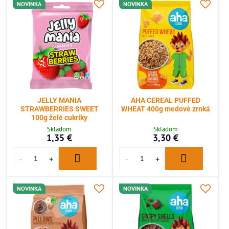
NOVINKA
NOVINKA
JELLY MANIA
AHA CEREAL PUFFED
STRAWBERRIES SWEET
WHEAT 400g medové zrnká
100g želé cukríky
Skladom
Skladom
1,35 €
3,30 €
NOVINKA
NOVINKA