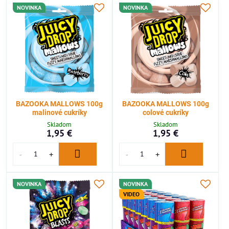
NOVINKA
NOVINKA
BAZOOKA MALLOWS 100g
BAZOOKA MALLOWS 100g
malinové cukríky
colové cukríky
Skladom
Skladom
1,95 €
1,95 €
NOVINKA
NOVINKA
VIDEO