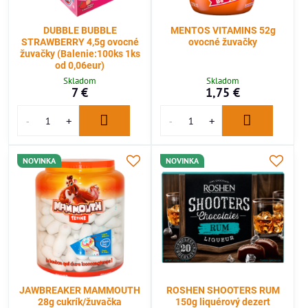
DUBBLE BUBBLE
MENTOS VITAMINS 52g
STRAWBERRY 4,5g ovocné
ovocné žuvačky
žuvačky (Balenie:100ks 1ks
od 0,06eur)
Skladom
Skladom
7 €
1,75 €
NOVINKA
NOVINKA
JAWBREAKER MAMMOUTH
ROSHEN SHOOTERS RUM
28g cukrík/žuvačka
150g liquérový dezert