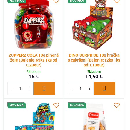
NOVINKA
NOVINKA
ZUPPERZ COLA 10g plnené
DINO SURPRISE 10g hračka
želé (Balenie:65ks 1ks od
s cukríkmi (Balenie:12ks 1ks
0,23eur)
od 1,10eur)
Skladom
Skladom
16 €
14,50 €
NOVINKA
NOVINKA