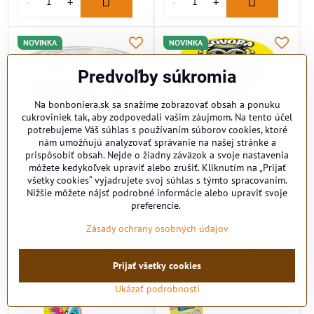
NOVINKA
NOVINKA
Predvoľby súkromia
Na bonboniera.sk sa snažíme zobrazovať obsah a ponuku
cukroviniek tak, aby zodpovedali vašim záujmom. Na tento účel
potrebujeme Váš súhlas s používaním súborov cookies, ktoré
nám umožňujú analyzovať správanie na našej stránke a
prispôsobiť obsah. Nejde o žiadny záväzok a svoje nastavenia
môžete kedykoľvek upraviť alebo zrušiť. Kliknutím na „Prijať
DIPPO LIENKY 5g čokoládky
POPCORN BANANA 60g
všetky cookies“ vyjadrujete svoj súhlas s týmto spracovaním.
(Balenie:100ks 1ks od
banánový
Nižšie môžete nájsť podrobné informácie alebo upraviť svoje
0,075eur)
preferencie.
Skladom
Skladom
8,50 €
0,99 €
Zásady ochrany osobných údajov
Prijať všetky cookies
Ukázať podrobnosti
NOVINKA
NOVINKA