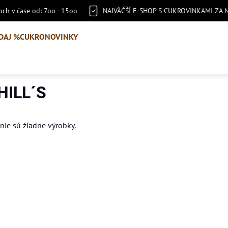
ch v čase od: 7oo - 15oo
NAJVÄČŠÍ E-SHOP S CUKROVINKAMI ZA 
DAJ %
CUKRONOVINKY
ILL´S
 nie sú žiadne výrobky.