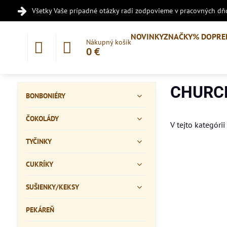
Všetky Vaše prípadné otázky radi zodpovieme v pracovných dňo
NOVINKY
ZNAČKY
% DOPRE
Nákupný košík
0 €
CHURCH
BONBONIÉRY
ČOKOLÁDY
V tejto kategórii
TYČINKY
CUKRÍKY
SUŠIENKY/KEKSY
PEKÁREŇ