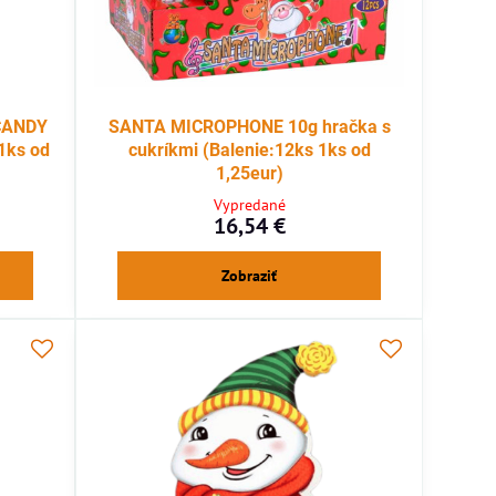
CANDY
SANTA MICROPHONE 10g hračka s
1ks od
cukríkmi (Balenie:12ks 1ks od
1,25eur)
Vypredané
16,54 €
Zobraziť