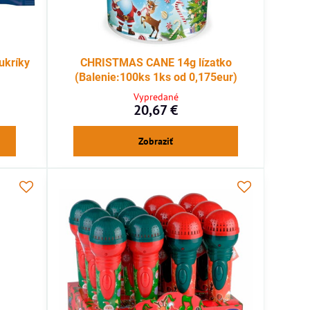
ukríky
CHRISTMAS CANE 14g lízatko
(Balenie:100ks 1ks od 0,175eur)
Vypredané
20,67 €
Zobraziť