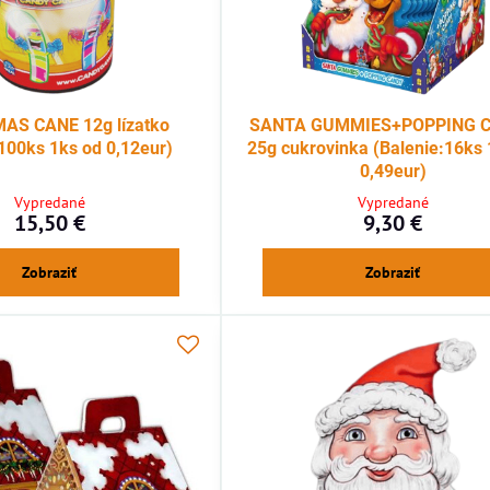
AS CANE 12g lízatko
SANTA GUMMIES+POPPING 
100ks 1ks od 0,12eur)
25g cukrovinka (Balenie:16ks 
0,49eur)
Vypredané
Vypredané
15,50 €
9,30 €
Zobraziť
Zobraziť