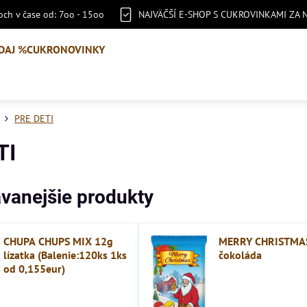
ch v čase od: 7oo - 15oo
NAJVÄČŠÍ E-SHOP S CUKROVINKAMI ZA 
DAJ %
CUKRONOVINKY
PRE DETI
TI
vanejšie produkty
CHUPA CHUPS MIX 12g
MERRY CHRISTMA
lízatka (Balenie:120ks 1ks
čokoláda
od 0,155eur)