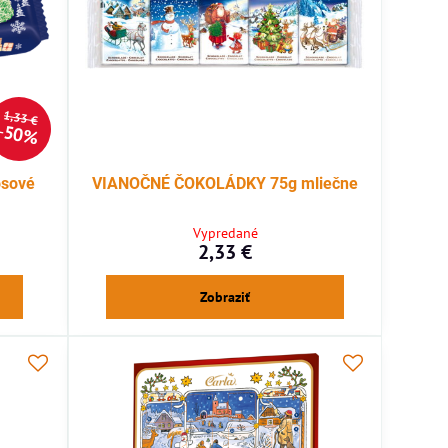
1,33 €
50%
sové
VIANOČNÉ ČOKOLÁDKY 75g mliečne
Vypredané
2,33 €
Zobraziť