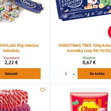
EHULIAK 85g mliečna
CHRISTMAS TREE 100g koko
čokoláda
kornútky (exp.06/10/26)
Vypredané
Skladom
2,22 €
0,67 €
Zobraziť
Do košíka