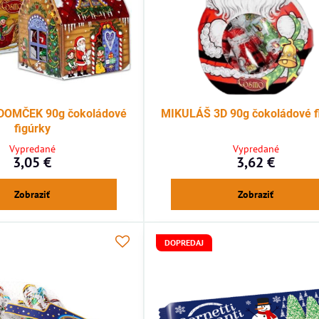
DOMČEK 90g čokoládové
MIKULÁŠ 3D 90g čokoládové f
figúrky
Vypredané
Vypredané
3,05 €
3,62 €
Zobraziť
Zobraziť
DOPREDAJ