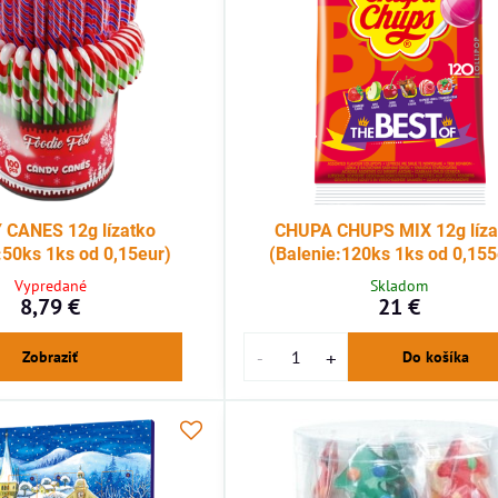
CANES 12g lízatko
CHUPA CHUPS MIX 12g líza
:50ks 1ks od 0,15eur)
(Balenie:120ks 1ks od 0,155
Vypredané
Skladom
8,79 €
21 €
Zobraziť
Do košíka