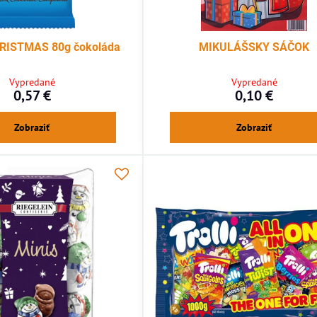
RISTMAS 80g čokoláda
MIKULÁŠSKY SÁČOK
Vypredané
Vypredané
0,57 €
0,10 €
Zobraziť
Zobraziť