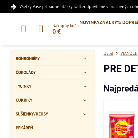
Všetky Vaše prípadné otázky radi zodpovieme v pracovných dňo
NOVINKY
ZNAČKY
% DOPRE
Nákupný košík
0 €
Úvod
VIANOCE
BONBONIÉRY
PRE DE
ČOKOLÁDY
TYČINKY
Najpredá
CUKRÍKY
SUŠIENKY/KEKSY
PEKÁREŇ