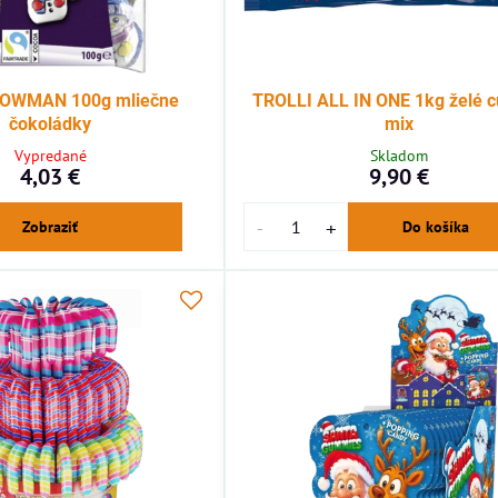
NOWMAN 100g mliečne
TROLLI ALL IN ONE 1kg želé c
čokoládky
mix
Vypredané
Skladom
4,03 €
9,90 €
Zobraziť
Do košíka