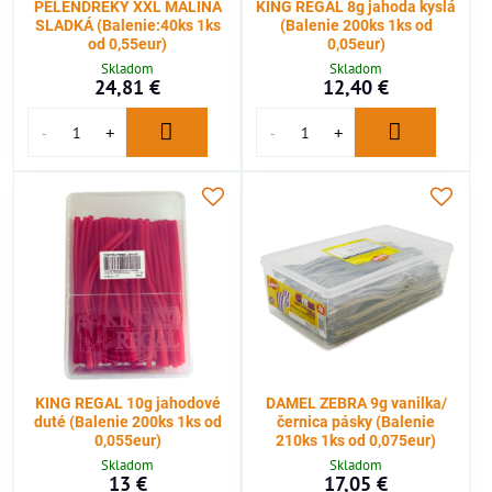
PELENDREKY XXL MALINA
KING REGAL 8g jahoda kyslá
SLADKÁ (Balenie:40ks 1ks
(Balenie 200ks 1ks od
od 0,55eur)
0,05eur)
Skladom
Skladom
24,81 €
12,40 €
KING REGAL 10g jahodové
DAMEL ZEBRA 9g vanilka/
duté (Balenie 200ks 1ks od
černica pásky (Balenie
0,055eur)
210ks 1ks od 0,075eur)
Skladom
Skladom
13 €
17,05 €