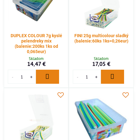
DUPLEX COLOUR 7g kyslé
FINI 25g multicolour sladký
pelendreky mix
(balenie:60ks 1ks=0,26eur)
(balenie:200ks 1ks od
0,065eur)
Skladom
Skladom
14,47 €
17,05 €