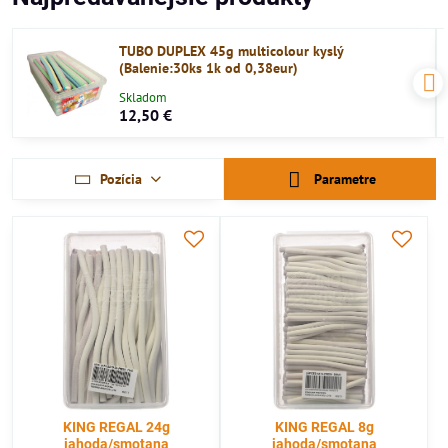
TUBO DUPLEX 45g multicolour kyslý
(Balenie:30ks 1k od 0,38eur)
Skladom
12,50 €
Pozícia
Parametre
KING REGAL 24g
KING REGAL 8g
jahoda/smotana
jahoda/smotana