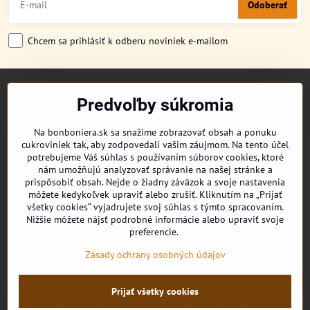
Odoberať
Chcem sa prihlásiť k odberu noviniek e-mailom
TITULKA
Predvoľby súkromia
O NÁS
CUKRONOVINKY
Na bonboniera.sk sa snažíme zobrazovať obsah a ponuku
DORUČENIE OBJEDNÁVKY
cukroviniek tak, aby zodpovedali vašim záujmom. Na tento účel
REKLAMAČNÉ PODMIENKY
potrebujeme Váš súhlas s používaním súborov cookies, ktoré
OBCHODNÉ PODMIENKY
nám umožňujú analyzovať správanie na našej stránke a
prispôsobiť obsah. Nejde o žiadny záväzok a svoje nastavenia
KONTAKT
môžete kedykoľvek upraviť alebo zrušiť. Kliknutím na „Prijať
všetky cookies“ vyjadrujete svoj súhlas s týmto spracovaním.
Nižšie môžete nájsť podrobné informácie alebo upraviť svoje
preferencie.
Facebook
Youtube
Zásady ochrany osobných údajov
Prijať všetky cookies
©
2026
Copyright
Predvoľby súkromia
Zásady ochrany osobných údajov