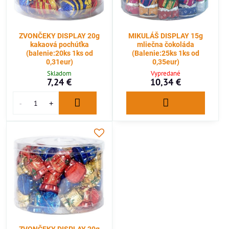
ZVONČEKY DISPLAY 20g
MIKULÁŠ DISPLAY 15g
kakaová pochúťka
mliečna čokoláda
(balenie:20ks 1ks od
(Balenie:25ks 1ks od
0,31eur)
0,35eur)
Skladom
Vypredané
7,24 €
10,34 €