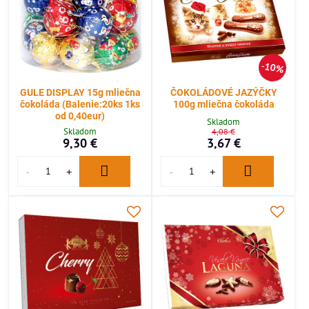
10%
GULE DISPLAY 15g mliečna
ČOKOLÁDOVÉ JAZÝČKY
čokoláda (Balenie:20ks 1ks
100g mliečna čokoláda
od 0,40eur)
Skladom
Skladom
4,08 €
9,30 €
3,67 €