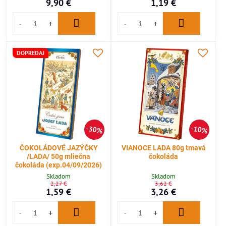
9,90 €
1,19 €
DOPREDAJ
30%
10%
ČOKOLÁDOVÉ JAZÝČKY
VIANOCE LADA 80g tmavá
/LADA/ 50g mliečna
čokoláda
čokoláda (exp.04/09/2026)
Skladom
Skladom
2,27 €
3,62 €
1,59 €
3,26 €