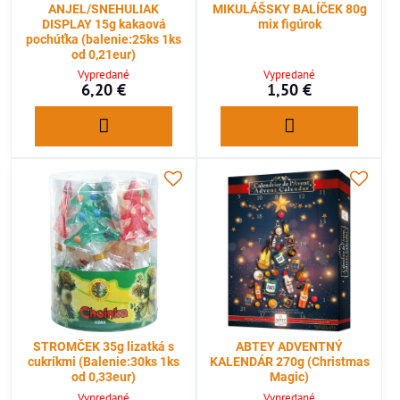
ANJEL/SNEHULIAK
MIKULÁŠSKY BALÍČEK 80g
DISPLAY 15g kakaová
mix figúrok
pochúťka (balenie:25ks 1ks
od 0,21eur)
Vypredané
Vypredané
6,20 €
1,50 €
STROMČEK 35g lizatká s
ABTEY ADVENTNÝ
cukríkmi (Balenie:30ks 1ks
KALENDÁR 270g (Christmas
od 0,33eur)
Magic)
Vypredané
Vypredané