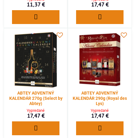
11,37 €
17,47 €
ABTEY ADVENTNÝ
ABTEY ADVENTNÝ
KALENDÁR 270g (Select by
KALENDÁR 290g (Royal des
Abtey)
Lys)
Vypredané
Vypredané
17,47 €
17,47 €