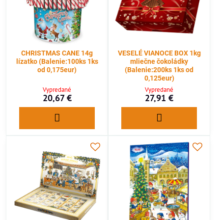
CHRISTMAS CANE 14g
VESELÉ VIANOCE BOX 1kg
lízatko (Balenie:100ks 1ks
mliečne čokoládky
od 0,175eur)
(Balenie:200ks 1ks od
0,125eur)
Vypredané
Vypredané
20,67 €
27,91 €