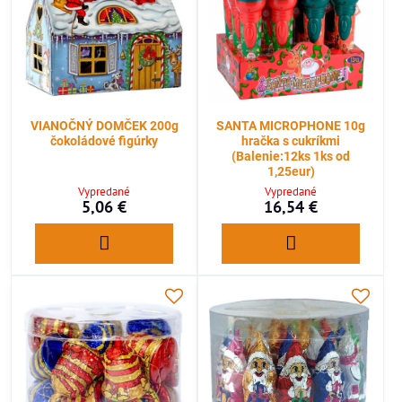
VIANOČNÝ DOMČEK 200g
SANTA MICROPHONE 10g
čokoládové figúrky
hračka s cukríkmi
(Balenie:12ks 1ks od
1,25eur)
Vypredané
Vypredané
5,06 €
16,54 €