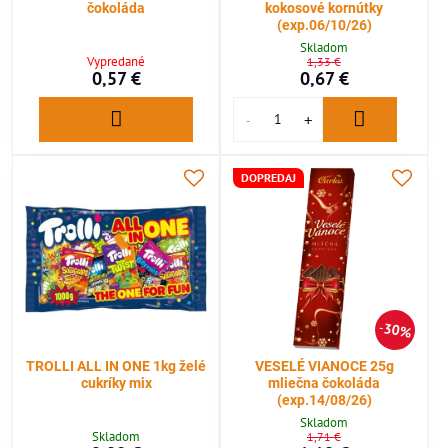
čokoláda
kokosové kornútky
(exp.06/10/26)
Skladom
Vypredané
1,33 €
0,57 €
0,67 €
DOPREDAJ
30%
TROLLI ALL IN ONE 1kg želé
VESELÉ VIANOCE 25g
cukríky mix
mliečna čokoláda
(exp.14/08/26)
Skladom
Skladom
1,71 €