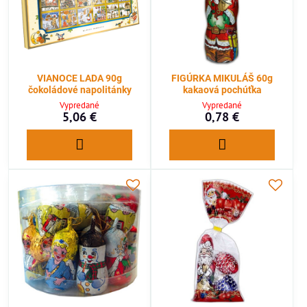
VIANOCE LADA 90g
FIGÚRKA MIKULÁŠ 60g
čokoládové napolitánky
kakaová pochúťka
Vypredané
Vypredané
5,06 €
0,78 €