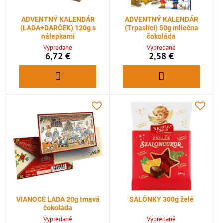
ADVENTNÝ KALENDÁR
ADVENTNÝ KALENDÁR
(LADA+DARČEK) 120g s
(Trpaslíci) 50g mliečna
nálepkami
čokoláda
Vypredané
Vypredané
6,72 €
2,58 €
VIANOCE LADA 20g tmavá
SALÓNKY 300g želé
čokoláda
Vypredané
Vypredané