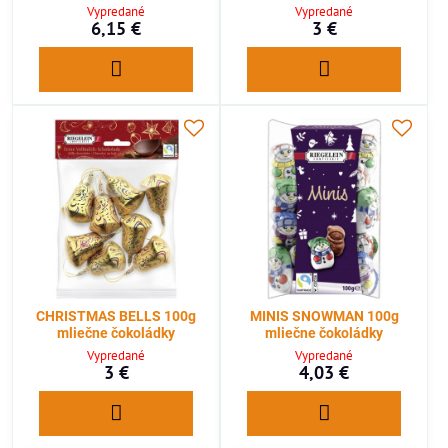
Vypredané
Vypredané
6,15 €
3 €
CHRISTMAS BELLS 100g
MINIS SNOWMAN 100g
mliečne čokoládky
mliečne čokoládky
Vypredané
Vypredané
3 €
4,03 €