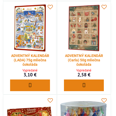
ADVENTNÝ KALENDÁR
ADVENTNÝ KALENDÁR
(LADA) 75g mliečna
(Carla) 50g mliečna
čokoláda
čokoláda
Vypredané
Vypredané
3,10 €
2,58 €