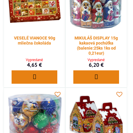
VESELÉ VIANOCE 90g
MIKULÁŠ DISPLAY 15g
mliečna čokoláda
kakaová pochúťka
(balenie:25ks 1ks od
0,21eur)
Vypredané
Vypredané
4,65 €
6,20 €