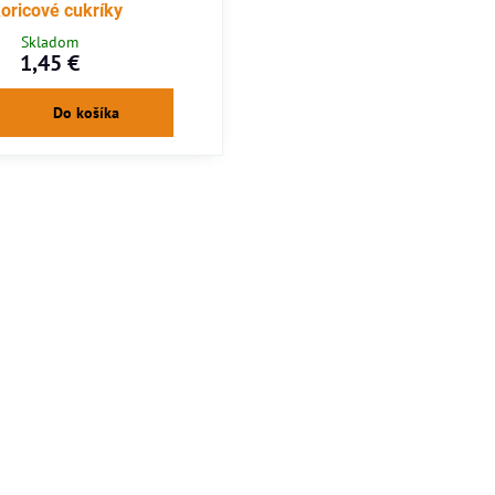
koricové cukríky
Skladom
1,45 €
Do košíka