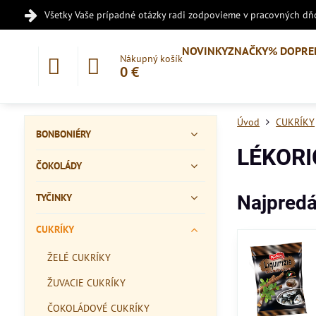
Všetky Vaše prípadné otázky radi zodpovieme v pracovných dňo
NOVINKY
ZNAČKY
% DOPRE
Nákupný košík
0 €
Úvod
CUKRÍKY
BONBONIÉRY
LÉKORI
ČOKOLÁDY
TYČINKY
Najpredá
CUKRÍKY
ŽELÉ CUKRÍKY
ŽUVACIE CUKRÍKY
ČOKOLÁDOVÉ CUKRÍKY