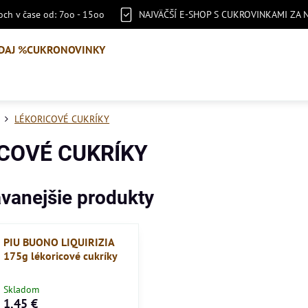
ch v čase od: 7oo - 15oo
NAJVÄČŠÍ E-SHOP S CUKROVINKAMI ZA 
DAJ %
CUKRONOVINKY
LÉKORICOVÉ CUKRÍKY
COVÉ CUKRÍKY
vanejšie produkty
PIU BUONO LIQUIRIZIA
175g lékoricové cukríky
Skladom
1,45 €