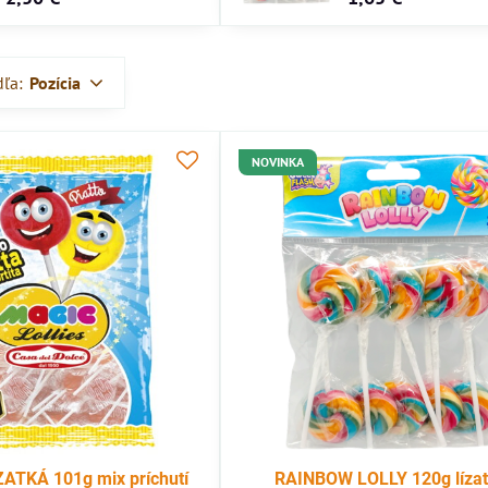
dľa:
Pozícia
NOVINKA
ATKÁ 101g mix príchutí
RAINBOW LOLLY 120g líza