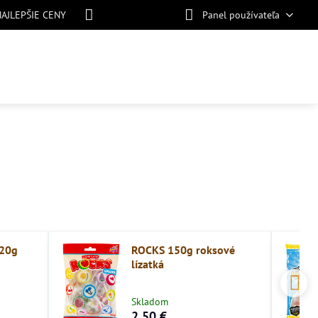
NAJLEPŠIE CENY
Panel používateľa
20g
ROCKS 150g roksové
lízatká
Skladom
2,50 €