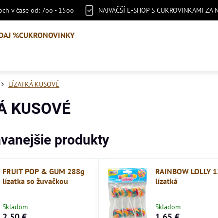
ch v čase od: 7oo - 15oo
NAJVÄČŠÍ E-SHOP S CUKROVINKAMI ZA 
DAJ %
CUKRONOVINKY
LÍZATKÁ KUSOVÉ
Á KUSOVÉ
vanejšie produkty
FRUIT POP & GUM 288g
RAINBOW LOLLY 1
lízatka so žuvačkou
lízatká
Skladom
Skladom
2,50 €
1,65 €