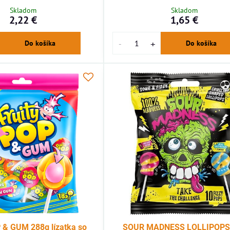
Skladom
Skladom
2,22 €
1,65 €
Do košíka
Do košíka
 & GUM 288g lízatka so
SOUR MADNESS LOLLIPOPS