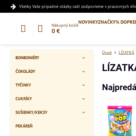
Všetky Vaše prípadné otázky radi zodpovieme v pracovných dňo
NOVINKY
ZNAČKY
% DOPRE
Nákupný košík
0 €
Úvod
LÍZATKÁ
BONBONIÉRY
LÍZATK
ČOKOLÁDY
TYČINKY
Najpredá
CUKRÍKY
SUŠIENKY/KEKSY
PEKÁREŇ