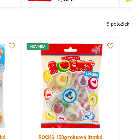
5
položiek
NOVINKA
tká
ROCKS 150g roksové lízatká