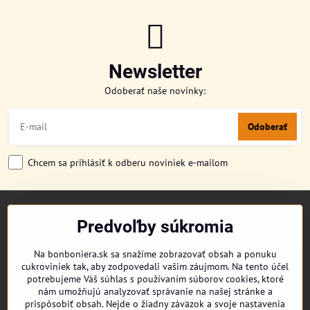
Newsletter
Odoberať naše novinky:
Odoberať
Chcem sa prihlásiť k odberu noviniek e-mailom
TITULKA
Predvoľby súkromia
O NÁS
CUKRONOVINKY
Na bonboniera.sk sa snažíme zobrazovať obsah a ponuku
DORUČENIE OBJEDNÁVKY
cukroviniek tak, aby zodpovedali vašim záujmom. Na tento účel
REKLAMAČNÉ PODMIENKY
potrebujeme Váš súhlas s používaním súborov cookies, ktoré
OBCHODNÉ PODMIENKY
nám umožňujú analyzovať správanie na našej stránke a
prispôsobiť obsah. Nejde o žiadny záväzok a svoje nastavenia
KONTAKT