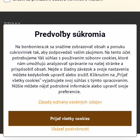
TITULKA
O NÁS
Predvoľby súkromia
CUKRONOVINKY
DORUČENIE OBJEDNÁVKY
Na bonboniera.sk sa snažíme zobrazovať obsah a ponuku
REKLAMAČNÉ PODMIENKY
cukroviniek tak, aby zodpovedali vašim záujmom. Na tento účel
OBCHODNÉ PODMIENKY
potrebujeme Váš súhlas s používaním súborov cookies, ktoré
KONTAKT
nám umožňujú analyzovať správanie na našej stránke a
prispôsobiť obsah. Nejde o žiadny záväzok a svoje nastavenia
môžete kedykoľvek upraviť alebo zrušiť. Kliknutím na „Prijať
všetky cookies“ vyjadrujete svoj súhlas s týmto spracovaním.
Nižšie môžete nájsť podrobné informácie alebo upraviť svoje
Facebook
preferencie.
Youtube
Zásady ochrany osobných údajov
©
2026
Copyright
Prijať všetky cookies
Predvoľby súkromia
Zásady ochrany osobných údajov
Vytvorené pomocou:
BiznisWeb.sk
Ukázať podrobnosti