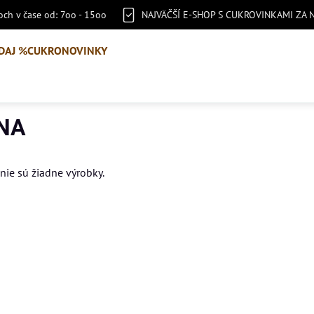
ch v čase od: 7oo - 15oo
NAJVÄČŠÍ E-SHOP S CUKROVINKAMI ZA 
DAJ %
CUKRONOVINKY
NA
 nie sú žiadne výrobky.