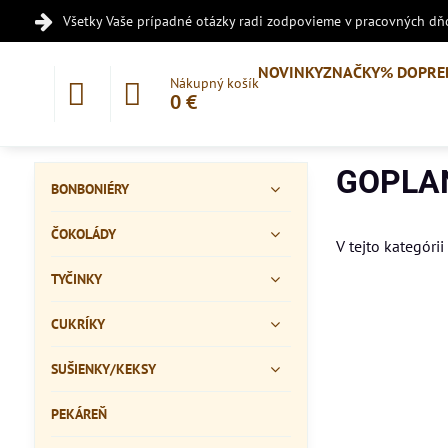
Všetky Vaše prípadné otázky radi zodpovieme v pracovných dňo
NOVINKY
ZNAČKY
% DOPRE
Nákupný košík
0 €
GOPLA
BONBONIÉRY
ČOKOLÁDY
V tejto kategórii
TYČINKY
CUKRÍKY
SUŠIENKY/KEKSY
PEKÁREŇ