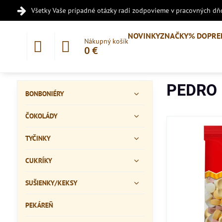
Všetky Vaše prípadné otázky radi zodpovieme v pracovných dňo
NOVINKY
ZNAČKY
% DOPRE
Nákupný košík
0 €
PEDRO
BONBONIÉRY
ČOKOLÁDY
TYČINKY
CUKRÍKY
SUŠIENKY/KEKSY
PEKÁREŇ