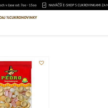
ch v čase od: 7oo - 15oo
NAJVÄČŠÍ E-SHOP S CUKROVINKAMI ZA 
DAJ %
CUKRONOVINKY