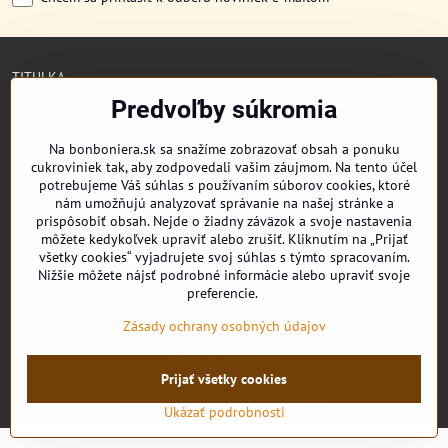
TITULKA
O NÁS
Predvoľby súkromia
CUKRONOVINKY
DORUČENIE OBJEDNÁVKY
Na bonboniera.sk sa snažíme zobrazovať obsah a ponuku
REKLAMAČNÉ PODMIENKY
cukroviniek tak, aby zodpovedali vašim záujmom. Na tento účel
OBCHODNÉ PODMIENKY
potrebujeme Váš súhlas s používaním súborov cookies, ktoré
KONTAKT
nám umožňujú analyzovať správanie na našej stránke a
prispôsobiť obsah. Nejde o žiadny záväzok a svoje nastavenia
môžete kedykoľvek upraviť alebo zrušiť. Kliknutím na „Prijať
všetky cookies“ vyjadrujete svoj súhlas s týmto spracovaním.
Nižšie môžete nájsť podrobné informácie alebo upraviť svoje
Facebook
preferencie.
Youtube
Zásady ochrany osobných údajov
©
2026
Copyright
Prijať všetky cookies
Predvoľby súkromia
Zásady ochrany osobných údajov
Vytvorené pomocou:
BiznisWeb.sk
Ukázať podrobnosti