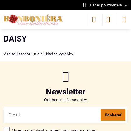
Panel používateľa
DAISY
V tejto kategórii nie sú žiadne výrobky.
Newsletter
Odoberať naše novinky:
Odoberať
Chcem sa prihlásiť k odberu noviniek e-mailom