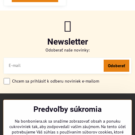
Newsletter
Odoberať naše novinky:
Odoberať
Chcem sa prihlásiť k odberu noviniek e-mailom
TITULKA
Predvoľby súkromia
O NÁS
CUKRONOVINKY
Na bonboniera.sk sa snažíme zobrazovať obsah a ponuku
DORUČENIE OBJEDNÁVKY
cukroviniek tak, aby zodpovedali vašim záujmom. Na tento účel
REKLAMAČNÉ PODMIENKY
potrebujeme Váš súhlas s používaním súborov cookies, ktoré