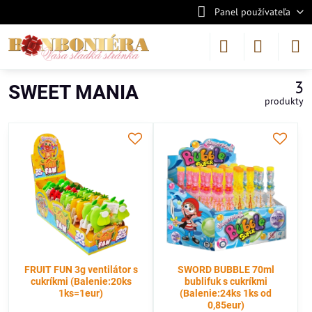
Panel používateľa
3
SWEET MANIA
produkty
FRUIT FUN 3g ventilátor s
SWORD BUBBLE 70ml
cukríkmi (Balenie:20ks
bublifuk s cukríkmi
1ks=1eur)
(Balenie:24ks 1ks od
0,85eur)