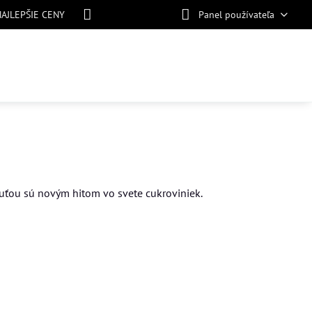
NAJLEPŠIE CENY
Panel používateľa
uťou sú novým hitom vo svete cukroviniek.