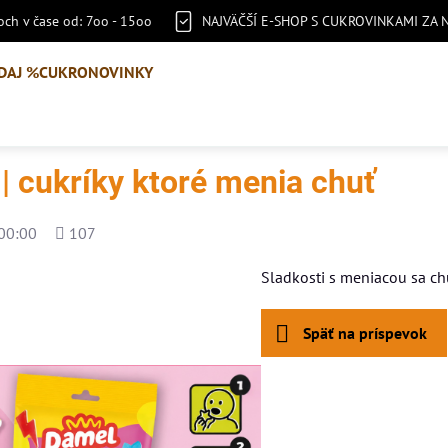
ch v čase od: 7oo - 15oo
NAJVÄČŠÍ E-SHOP S CUKROVINKAMI ZA 
DAJ %
CUKRONOVINKY
 cukríky ktoré menia chuť
Počet
00:00
107
zobrazení
Sladkosti s meniacou sa ch
Späť na príspevok