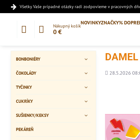
Všetky Vaše prípadné otázky radi zodpovieme v pracovných dňo
NOVINKY
ZNAČKY
% DOPRE
Nákupný košík
0 €
DAMEL |
BONBONIÉRY
Pridané
28.5.2026 08:
ČOKOLÁDY
TYČINKY
CUKRÍKY
SUŠIENKY/KEKSY
PEKÁREŇ