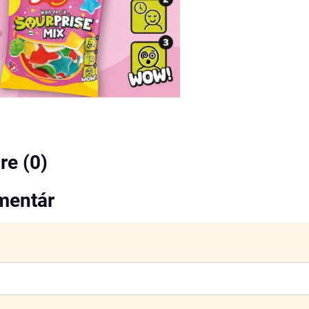
e (0)
mentár