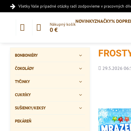
Všetky Vaše prípadné otázky radi zodpovieme v pracovných dňo
NOVINKY
ZNAČKY
% DOPRE
Nákupný košík
0 €
FROSTY 
BONBONIÉRY
Pridané
29.5.2026 06:
ČOKOLÁDY
TYČINKY
CUKRÍKY
SUŠIENKY/KEKSY
PEKÁREŇ