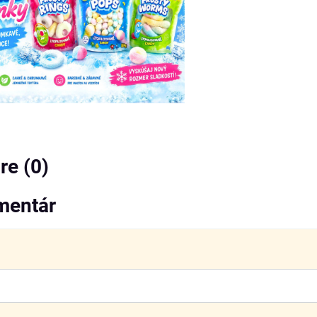
e (0)
mentár