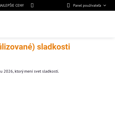
NAJLEPŠIE CENY
Panel používateľa
izované) sladkosti
u 2026, ktorý mení svet sladkostí.