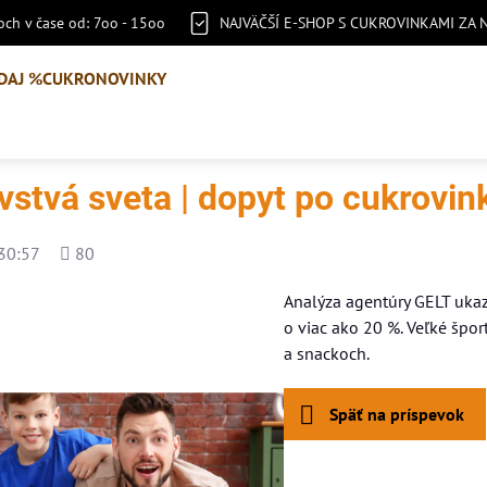
ch v čase od: 7oo - 15oo
NAJVÄČŠÍ E-SHOP S CUKROVINKAMI ZA 
DAJ %
CUKRONOVINKY
vstvá sveta | dopyt po cukrovi
Počet
30:57
80
zobrazení
Analýza agentúry GELT ukaz
o viac ako 20 %. Veľké špo
a snackoch.
Späť na príspevok