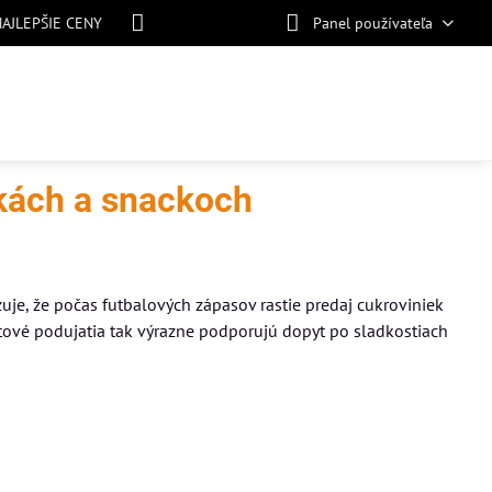
NAJLEPŠIE CENY
Panel používateľa
nkách a snackoch
uje, že počas futbalových zápasov rastie predaj cukroviniek
rtové podujatia tak výrazne podporujú dopyt po sladkostiach