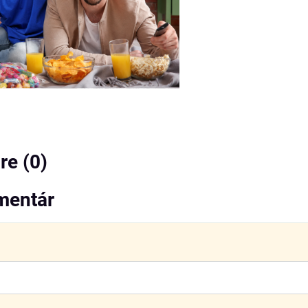
e (0)
mentár