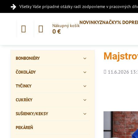
Všetky Vaše prípadné otázky radi zodpovieme v pracovných dňo
NOVINKY
ZNAČKY
% DOPRE
Nákupný košík
0 €
Majstro
BONBONIÉRY
Pridané
11.6.2026 13:
ČOKOLÁDY
TYČINKY
CUKRÍKY
SUŠIENKY/KEKSY
PEKÁREŇ