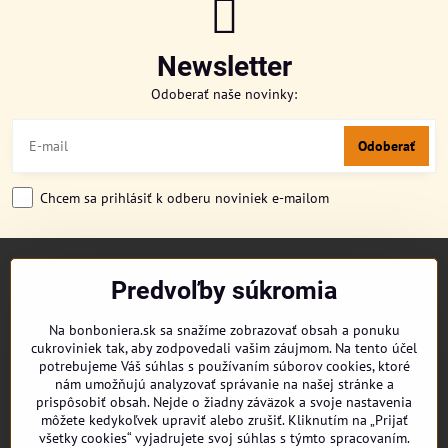
Newsletter
Odoberať naše novinky:
Odoberať
Chcem sa prihlásiť k odberu noviniek e-mailom
TITULKA
Predvoľby súkromia
O NÁS
CUKRONOVINKY
Na bonboniera.sk sa snažíme zobrazovať obsah a ponuku
DORUČENIE OBJEDNÁVKY
cukroviniek tak, aby zodpovedali vašim záujmom. Na tento účel
REKLAMAČNÉ PODMIENKY
potrebujeme Váš súhlas s používaním súborov cookies, ktoré
OBCHODNÉ PODMIENKY
nám umožňujú analyzovať správanie na našej stránke a
prispôsobiť obsah. Nejde o žiadny záväzok a svoje nastavenia
KONTAKT
môžete kedykoľvek upraviť alebo zrušiť. Kliknutím na „Prijať
všetky cookies“ vyjadrujete svoj súhlas s týmto spracovaním.