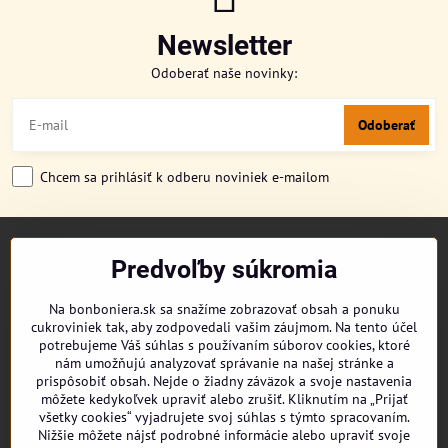
Newsletter
Odoberať naše novinky:
Odoberať
Chcem sa prihlásiť k odberu noviniek e-mailom
TITULKA
Predvoľby súkromia
O NÁS
CUKRONOVINKY
Na bonboniera.sk sa snažíme zobrazovať obsah a ponuku
DORUČENIE OBJEDNÁVKY
cukroviniek tak, aby zodpovedali vašim záujmom. Na tento účel
REKLAMAČNÉ PODMIENKY
potrebujeme Váš súhlas s používaním súborov cookies, ktoré
OBCHODNÉ PODMIENKY
nám umožňujú analyzovať správanie na našej stránke a
prispôsobiť obsah. Nejde o žiadny záväzok a svoje nastavenia
KONTAKT
môžete kedykoľvek upraviť alebo zrušiť. Kliknutím na „Prijať
všetky cookies“ vyjadrujete svoj súhlas s týmto spracovaním.
Nižšie môžete nájsť podrobné informácie alebo upraviť svoje