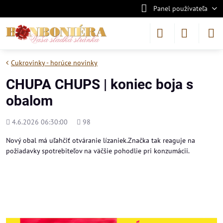
Panel používateľa
Cukrovinky - horúce novinky
CHUPA CHUPS | koniec boja s
obalom
Pridané
Počet
4.6.2026 06:30:00
98
zobrazení
Nový obal má uľahčiť otváranie lízaniek.Značka tak reaguje na
požiadavky spotrebiteľov na väčšie pohodlie pri konzumácii.