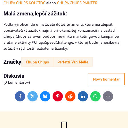
CHUPA CHUPS KOLOTOČ
alebo
CHUPA CHUPS PAINTER
.
Malá zmena,lepší zážitok:
Podľa výrobcu ide o malú, ale dôležitú zmenu, ktorá má zlepšiť
používateľský zážitok najmä pri okamžitej konzumácii na cestách.
Chupa Chups zároveň podporí novinku marketingovou kampaňou
vrátane aktivity #ChupaSpeedChallenge, v ktorej budú fanúšikovia
súťažiť v rýchlosti rozbalenia lízanky.
Značky
Chupa Chups
Perfetti Van Melle
Diskusia
Nový komentár
(0 komentárov)
Facebook
Twitter
Bluesky
Pinterest
Reddit
LinkedIn
WhatsApp
E-
mail