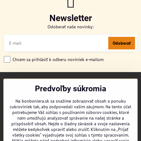
Newsletter
Odoberať naše novinky:
Odoberať
Chcem sa prihlásiť k odberu noviniek e-mailom
TITULKA
Predvoľby súkromia
O NÁS
CUKRONOVINKY
Na bonboniera.sk sa snažíme zobrazovať obsah a ponuku
DORUČENIE OBJEDNÁVKY
cukroviniek tak, aby zodpovedali vašim záujmom. Na tento účel
REKLAMAČNÉ PODMIENKY
potrebujeme Váš súhlas s používaním súborov cookies, ktoré
OBCHODNÉ PODMIENKY
nám umožňujú analyzovať správanie na našej stránke a
prispôsobiť obsah. Nejde o žiadny záväzok a svoje nastavenia
KONTAKT
môžete kedykoľvek upraviť alebo zrušiť. Kliknutím na „Prijať
všetky cookies“ vyjadrujete svoj súhlas s týmto spracovaním.
Nižšie môžete nájsť podrobné informácie alebo upraviť svoje