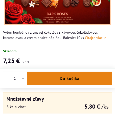
Výber bonbónov z tmavej čokolády s kávovou, čokoládovou,
karamelovou a cream brulée náplňou. Balenie: 10ks
Čítajte viac
Skladom
7,25 €
Do košíka
Množstevné zľavy
5,80 €
/ks
5
ks
a viac
: