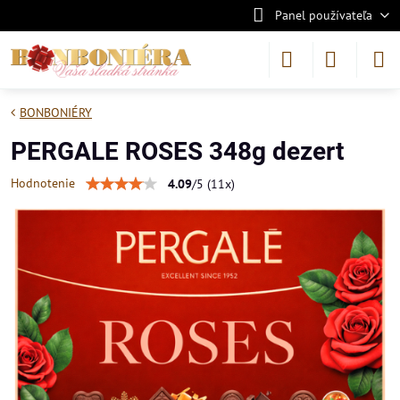
Panel používateľa
BONBONIÉRY
PERGALE ROSES 348g dezert
Hodnotenie
4.09
/
5
(
11
x)