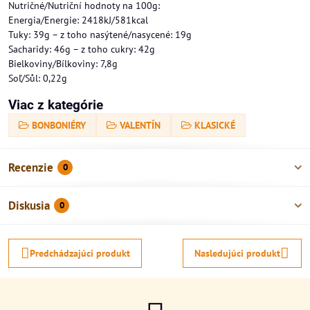
Nutričné/Nutriční hodnoty na 100g:
Energia/Energie: 2418kJ/581kcal
Tuky: 39g – z toho nasýtené/nasycené: 19g
Sacharidy: 46g – z toho cukry: 42g
Bielkoviny/Bílkoviny: 7,8g
Soľ/Sůl: 0,22g
Viac z kategórie
BONBONIÉRY
VALENTÍN
KLASICKÉ
Recenzie
0
Diskusia
0
Predchádzajúci produkt
Nasledujúci produkt