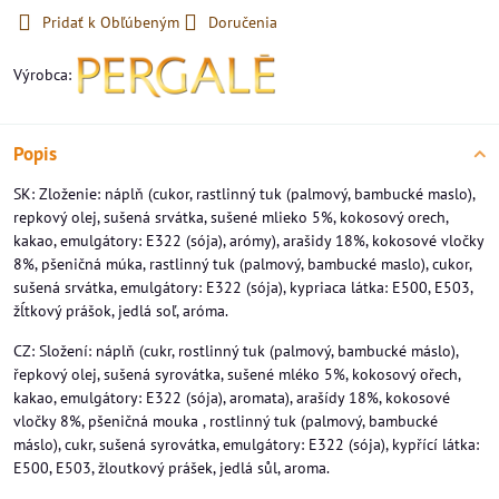
Pridať k Obľúbeným
Doručenia
Výrobca:
Popis
SK: Zloženie: náplň (cukor, rastlinný tuk (palmový, bambucké maslo),
repkový olej, sušená srvátka, sušené mlieko 5%, kokosový orech,
kakao, emulgátory: E322 (sója), arómy), arašidy 18%, kokosové vločky
8%, pšeničná múka, rastlinný tuk (palmový, bambucké maslo), cukor,
sušená srvátka, emulgátory: E322 (sója), kypriaca látka: E500, E503,
žĺtkový prášok, jedlá soľ, aróma.
CZ: Složení: náplň (cukr, rostlinný tuk (palmový, bambucké máslo),
řepkový olej, sušená syrovátka, sušené mléko 5%, kokosový ořech,
kakao, emulgátory: E322 (sója), aromata), arašídy 18%, kokosové
vločky 8%, pšeničná mouka , rostlinný tuk (palmový, bambucké
máslo), cukr, sušená syrovátka, emulgátory: E322 (sója), kypřící látka:
E500, E503, žloutkový prášek, jedlá sůl, aroma.