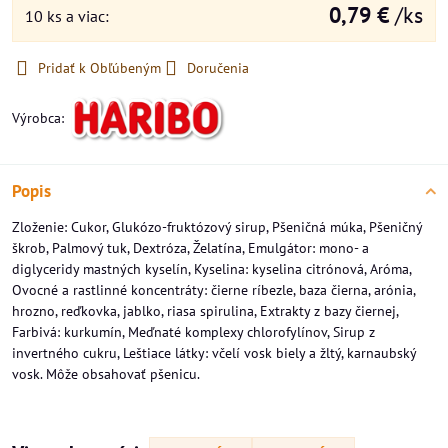
0,79 €
/ks
10
ks
a viac
:
Pridať k Obľúbeným
Doručenia
Výrobca:
Popis
Zloženie: Cukor, Glukózo-fruktózový sirup, Pšeničná múka, Pšeničný
škrob, Palmový tuk, Dextróza, Želatína, Emulgátor: mono- a
diglyceridy mastných kyselín, Kyselina: kyselina citrónová, Aróma,
Ovocné a rastlinné koncentráty: čierne ríbezle, baza čierna, arónia,
hrozno, reďkovka, jablko, riasa spirulina, Extrakty z bazy čiernej,
Farbivá: kurkumín, Meďnaté komplexy chlorofylínov, Sirup z
invertného cukru, Leštiace látky: včelí vosk biely a žltý, karnaubský
vosk. Môže obsahovať pšenicu.