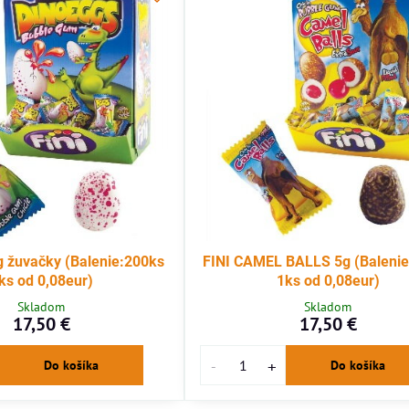
g žuvačky (Balenie:200ks
FINI CAMEL BALLS 5g (Baleni
ks od 0,08eur)
1ks od 0,08eur)
Skladom
Skladom
17,50 €
17,50 €
Do košíka
Do košíka