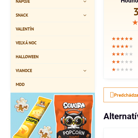
Hodno
NÁPOJE
SNACK
VALENTÍN
★★★★★
★★★★★
★★★★★
VEĽKÁ NOC
★★★★★
★★★★★
★★★★★
★★★★★
★★★★★
★★★★★
HALLOWEEN
★★★★★
★★★★★
★★★★★
★★★★★
★★★★★
★★★★★
VIANOCE
MDD
Predchádza
Alternat