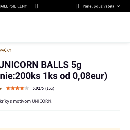
NAJLEPŠIE CENY
Panel používateľa
VAČKY
 UNICORN BALLS 5g
enie:200ks 1ks od 0,08eur)
ie
3.92
/
5
(
13
x)
kríky s motívom UNICORN.