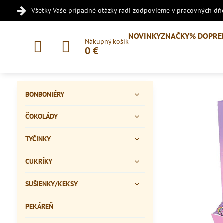
Všetky Vaše prípadné otázky radi zodpovieme v pracovných dňo
NOVINKY
ZNAČKY
% DOPRE
Nákupný košík
0 €
BONBONIÉRY
ČOKOLÁDY
TYČINKY
CUKRÍKY
SUŠIENKY/KEKSY
PEKÁREŇ