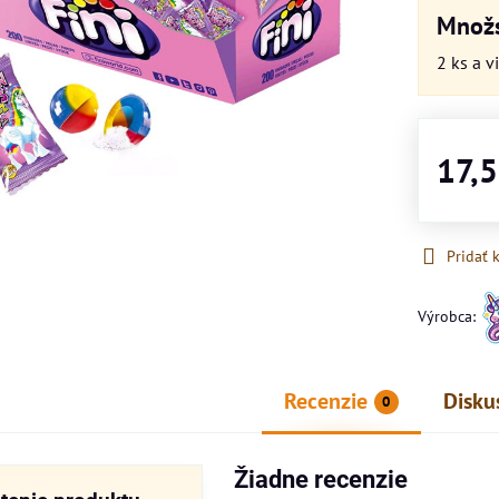
Množs
2
ks
a v
17,
Pridať
Výrobca:
Recenzie
Disku
0
Žiadne recenzie