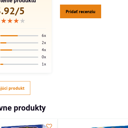
tenie produktu
3.92/5
Pridať recenziu
★★★★★
★★★★★
★★★★★
6x
2x
4x
0x
1x
júci produkt
ívne produkty