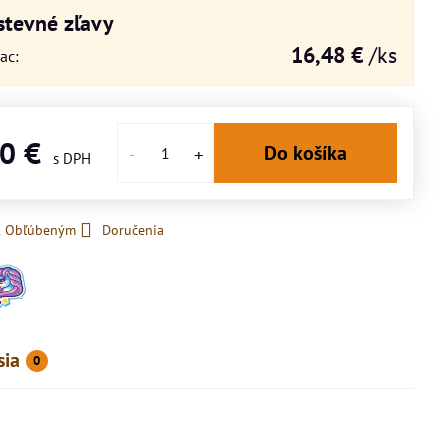
tevné zľavy
16,48 €
/ks
iac
:
50 €
Do košíka
 k Obľúbeným
Doručenia
sia
0