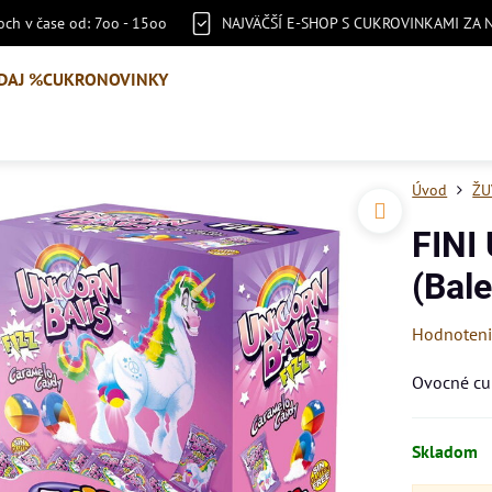
ch v čase od: 7oo - 15oo
NAJVÄČŠÍ E-SHOP S CUKROVINKAMI ZA 
DAJ %
CUKRONOVINKY
Úvod
ŽU
FINI
(Bal
Hodnoten
Ovocné cu
Skladom