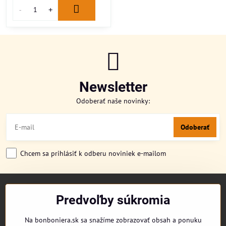
Newsletter
Odoberať naše novinky:
Odoberať
Chcem sa prihlásiť k odberu noviniek e-mailom
TITULKA
Predvoľby súkromia
O NÁS
CUKRONOVINKY
Na bonboniera.sk sa snažíme zobrazovať obsah a ponuku
DORUČENIE OBJEDNÁVKY