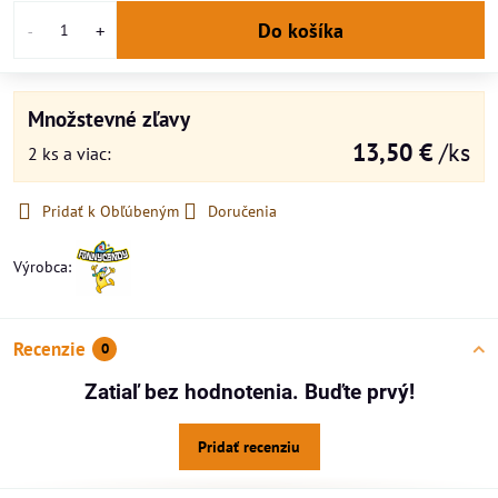
Do košíka
Množstevné zľavy
13,50 €
/ks
2
ks
a viac
:
Pridať k Obľúbeným
Doručenia
Výrobca:
Recenzie
0
Zatiaľ bez hodnotenia. Buďte prvý!
Pridať recenziu