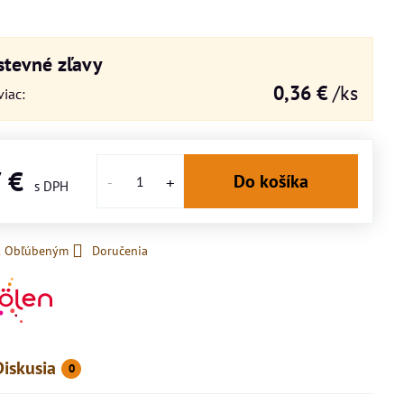
tevné zľavy
0,36 €
/ks
viac
:
7 €
Do košíka
 k Obľúbeným
Doručenia
Diskusia
0