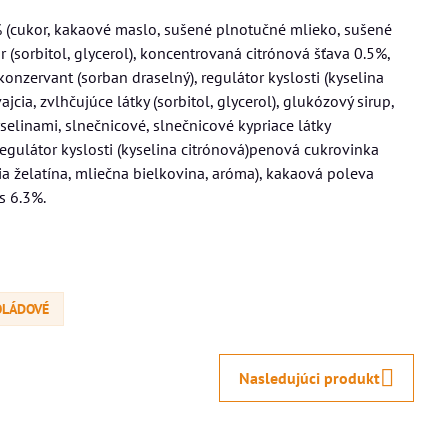
% (cukor, kakaové maslo, sušené plnotučné mlieko, sušené
 (sorbitol, glycerol), koncentrovaná citrónová šťava 0.5%,
onzervant (sorban draselný), regulátor kyslosti (kyselina
cia, zvlhčujúce látky (sorbitol, glycerol), glukózový sirup,
elinami, slnečnicové, slnečnicové kypriace látky
 regulátor kyslosti (kyselina citrónová)penová cukrovinka
zia želatína, mliečna bielkovina, aróma), kakaová poleva
s 6.3%.
OLÁDOVÉ
Nasledujúci produkt