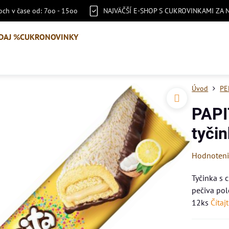
ch v čase od: 7oo - 15oo
NAJVÄČŠÍ E-SHOP S CUKROVINKAMI ZA 
DAJ %
CUKRONOVINKY
Úvod
PE
PAPI
tyči
Hodnoten
Tyčinka s
pečiva po
12ks
Čítaj