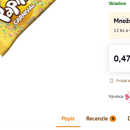
Skladom
Množs
12
ks
a 
0,4
Pridať
Výrobca:
Popis
Recenzie
0