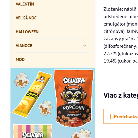
VALENTÍN
Zloženie: náplň
odstredené mliek
VEĽKÁ NOC
emulgátor (mono-
citrónová), farb
HALLOWEEN
kakaový prášok 2
VIANOCE
(difosforečnany,
22.2% (glukózový
MDD
19.4% (cukor, pa
Viac z kate
Predchádza