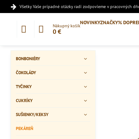
Všetky Vaše prípadné otázky radi zodpovieme v pracovných dňo
NOVINKY
ZNAČKY
% DOPRE
Nákupný košík
0 €
BONBONIÉRY
ČOKOLÁDY
TYČINKY
CUKRÍKY
SUŠIENKY/KEKSY
PEKÁREŇ