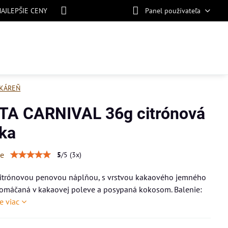
NAJLEPŠIE CENY
Panel používateľa
KÁREŇ
TA CARNIVAL 36g citrónová
nka
ie
5
/
5
(
3
x)
 citrónovou penovou náplňou, s vrstvou kakaového jemného
lomáčaná v kakaovej poleve a posypaná kokosom. Balenie:
te viac