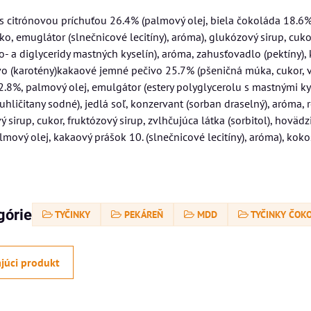
 s citrónovou príchuťou 26.4% (palmový olej, biela čokoláda 18.6
o, emuglátor (slnečnicové lecitíny), aróma), glukózový sirup, cukor
 a diglyceridy mastných kyselín), aróma, zahusťovadlo (pektíny), k
ivo (karotény)kakaové jemné pečivo 25.7% (pšeničná múka, cukor, vaj
.8%, palmový olej, emulgátor (estery polyglycerolu s mastnými kys
 uhličitany sodné), jedlá soľ, konzervant (sorban draselný), aróma,
 sirup, cukor, fruktózový sirup, zvlhčujúca látka (sorbitol), hoväd
lmový olej, kakaový prášok 10. (slnečnicové lecitíny), aróma), koko
górie
TYČINKY
PEKÁREŇ
MDD
TYČINKY ČOK
júci produkt