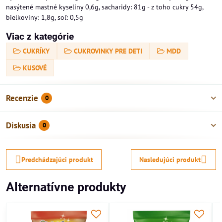
nasýtené mastné kyseliny 0,6g, sacharidy: 81g - z toho cukry 54g,
bielkoviny: 1,8g, soľ: 0,5g
Viac z kategórie
CUKRÍKY
CUKROVINKY PRE DETI
MDD
KUSOVÉ
Recenzie
0
Diskusia
0
Predchádzajúci produkt
Nasledujúci produkt
Alternatívne produkty