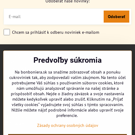
Odoberať naše novinky:
Odoberať
Chcem sa prihlásiť k odberu noviniek e-mailom
TITULKA
Predvoľby súkromia
O NÁS
CUKRONOVINKY
Na bonboniera.sk sa snažíme zobrazovať obsah a ponuku
DORUČENIE OBJEDNÁVKY
cukroviniek tak, aby zodpovedali vašim záujmom. Na tento účel
REKLAMAČNÉ PODMIENKY
potrebujeme Váš súhlas s používaním súborov cookies, ktoré
OBCHODNÉ PODMIENKY
nám umožňujú analyzovať správanie na našej stránke a
prispôsobiť obsah. Nejde o žiadny záväzok a svoje nastavenia
KONTAKT
môžete kedykoľvek upraviť alebo zrušiť. Kliknutím na „Prijať
všetky cookies“ vyjadrujete svoj súhlas s týmto spracovaním.
Nižšie môžete nájsť podrobné informácie alebo upraviť svoje
preferencie.
Facebook
Youtube
Zásady ochrany osobných údajov