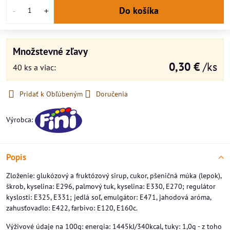
Do košíka
Množstevné zľavy
0,30 €
/ks
40
ks
a viac
:
Pridať k Obľúbeným
Doručenia
Výrobca:
Popis
Zloženie: glukózový a fruktózový sirup, cukor, pšeničná múka (lepok),
škrob, kyselina: E296, palmový tuk, kyselina: E330, E270; regulátor
kyslosti: E325, E331; jedlá soľ, emulgátor: E471, jahodová aróma,
zahusťovadlo: E422, farbivo: E120, E160c.
Výživové údaje na 100g: energia: 1445kJ/340kcal, tuky: 1,0g - z toho