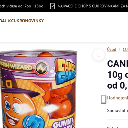
ch v čase od: 7oo - 15oo
NAJVÄČŠÍ E-SHOP S CUKROVINKAMI ZA 
DAJ %
CUKRONOVINKY
Úvod
CU
CAN
10g 
od 0
Hodnoten
Samostatne