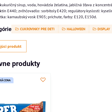
 kukuričný sirup, voda, hovädzia želatína, jablčná šťava z koncen
tín E440; zvlhčovadlo: sorbitoly E420; regulátory kyslosti: kyseli
átka: karnaubský vosk E903; príchute, farby: E120, E150d.
górie
CUKROVINKY PRE DETI
HALLOWEEN
DISPLAY
júci produkt
ívne produkty
KÁ CENA