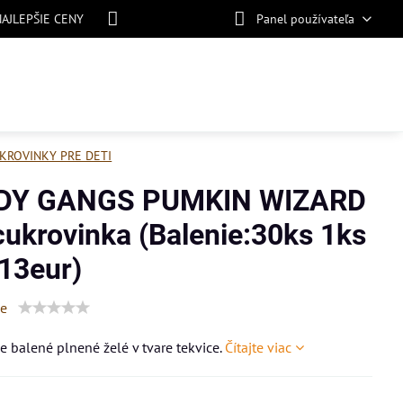
NAJLEPŠIE CENY
Panel používateľa
KROVINKY PRE DETI
DY GANGS PUMKIN WIZARD
cukrovinka (Balenie:30ks 1ks
,13eur)
ie
 balené plnené želé v tvare tekvice.
Čítajte viac