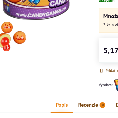
Skladom
Množs
3
ks
a v
5,1
Pridať
Výrobca:
Popis
Recenzie
0