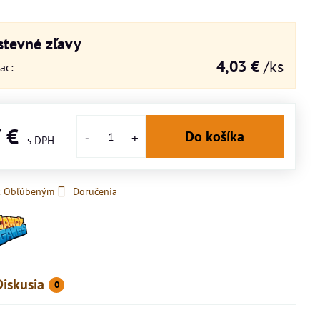
tevné zľavy
4,03 €
/ks
iac
:
7 €
Do košíka
 k Obľúbeným
Doručenia
Diskusia
0