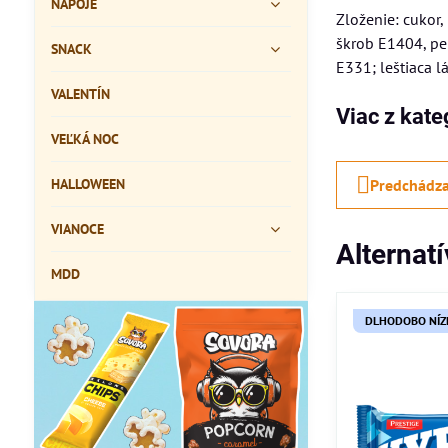
NÁPOJE
Zloženie: cukor,
škrob E1404, pek
SNACK
E331; leštiaca l
VALENTÍN
Viac z kate
VEĽKÁ NOC
HALLOWEEN
Predchádza
VIANOCE
Alternat
MDD
DLHODOBO NÍZ