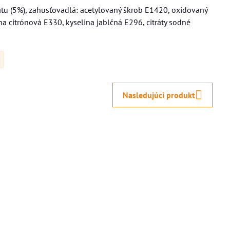
trátu (5%), zahusťovadlá: acetylovaný škrob E1420, oxidovaný
na citrónová E330, kyselina jablčná E296, citráty sodné
Nasledujúci produkt