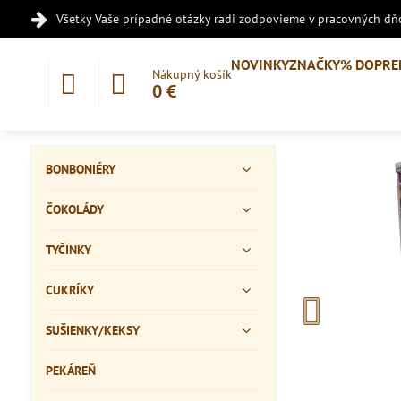
Všetky Vaše prípadné otázky radi zodpovieme v pracovných dňo
NOVINKY
ZNAČKY
% DOPRE
Nákupný košík
0 €
BONBONIÉRY
ČOKOLÁDY
TYČINKY
CUKRÍKY
SUŠIENKY/KEKSY
PEKÁREŇ