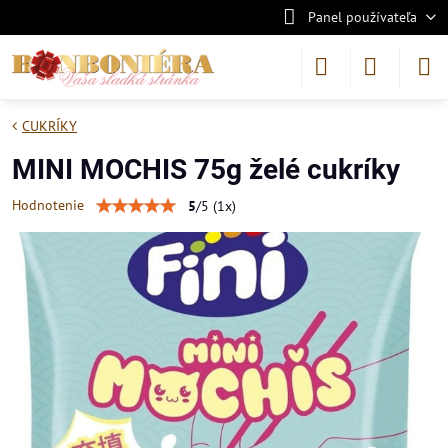
Panel používateľa
CUKRÍKY
MINI MOCHIS 75g želé cukríky
Hodnotenie
5
/
5
(
1
x)