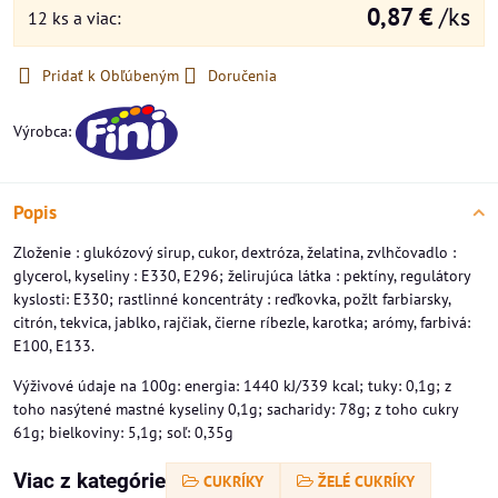
0,87 €
/ks
12
ks
a viac
:
Pridať k Obľúbeným
Doručenia
Výrobca:
Popis
Zloženie : glukózový sirup, cukor, dextróza, želatina, zvlhčovadlo :
glycerol, kyseliny : E330, E296; želirujúca látka : pektíny, regulátory
kyslosti: E330; rastlinné koncentráty : reďkovka, požlt farbiarsky,
citrón, tekvica, jablko, rajčiak, čierne ríbezle, karotka; arómy, farbivá:
E100, E133.
Výživové údaje na 100g: energia: 1440 kJ/339 kcal; tuky: 0,1g; z
toho nasýtené mastné kyseliny 0,1g; sacharidy: 78g; z toho cukry
61g; bielkoviny: 5,1g; soľ: 0,35g
Viac z kategórie
CUKRÍKY
ŽELÉ CUKRÍKY