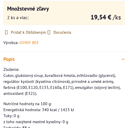
Množstevné zľavy
19,54 €
/ks
2
ks
a viac
:
Pridať k Obľúbeným
Doručenia
Výrobca:
JOHNY BEE
Popis
Zloženie:
Cukor, glukózový sirup, žuvačková hmota, zvlhčovadlo (glycerol),
regulátor kyslosti (kyselina citrónová), prírodné a umelé arómy,
farbivá (E100, E120, E133, E160a, E171), emulgátor (sójový lecitín),
antioxidant (E321).
Nutričné hodnoty na 100 g:
Energetická hodnota: 340 kcal / 1423 kJ
Tuky: 0 g
z toho nasýtené mastné kyseliny: 0 g
Sacharidy: 88 g