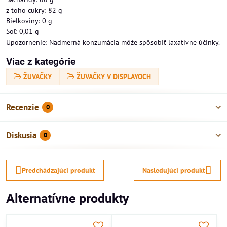
z toho cukry: 82 g
Bielkoviny: 0 g
Soľ: 0,01 g
Upozornenie: Nadmerná konzumácia môže spôsobiť laxatívne účinky.
Viac z kategórie
ŽUVAČKY
ŽUVAČKY V DISPLAYOCH
Recenzie
0
Diskusia
0
Predchádzajúci produkt
Nasledujúci produkt
Alternatívne produkty