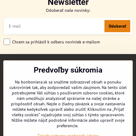
Newsletter
Odoberať naše novinky:
Odoberať
Chcem sa prihlásiť k odberu noviniek e-mailom
TITULKA
Predvoľby súkromia
O NÁS
CUKRONOVINKY
Na bonboniera.sk sa snažíme zobrazovať obsah a ponuku
DORUČENIE OBJEDNÁVKY
cukroviniek tak, aby zodpovedali vašim záujmom. Na tento účel
REKLAMAČNÉ PODMIENKY
potrebujeme Váš súhlas s používaním súborov cookies, ktoré
OBCHODNÉ PODMIENKY
nám umožňujú analyzovať správanie na našej stránke a
prispôsobiť obsah. Nejde o žiadny záväzok a svoje nastavenia
KONTAKT
môžete kedykoľvek upraviť alebo zrušiť. Kliknutím na „Prijať
všetky cookies“ vyjadrujete svoj súhlas s týmto spracovaním.
Nižšie môžete nájsť podrobné informácie alebo upraviť svoje
preferencie.
Facebook
Youtube
Zásady ochrany osobných údajov