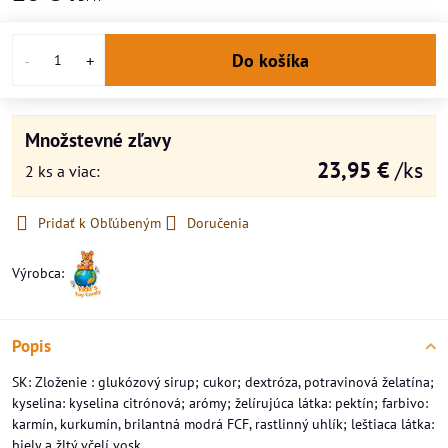
Do košíka
Množstevné zľavy
23,95 €
/ks
2
ks
a viac
:
Pridať k Obľúbeným
Doručenia
Výrobca:
Popis
SK: Zloženie : glukózový sirup; cukor; dextróza, potravinová želatína;
kyselina: kyselina citrónová; arómy; želírujúca látka: pektín; farbivo:
karmín, kurkumín, brilantná modrá FCF, rastlinný uhlík; leštiaca látka:
biely a žltý včelí vosk.