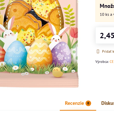
Množs
10
ks
a 
2,4
Pridať
Výrobca:
CE
Recenzie
Disku
0