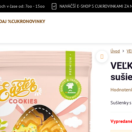
ch v čase od: 7oo - 15oo
NAJVÄČŠÍ E-SHOP S CUKROVINKAMI ZA 
DAJ %
CUKRONOVINKY
Úvod
VE
VEĽ
suši
Hodnoten
Sušienky s
Vypredan