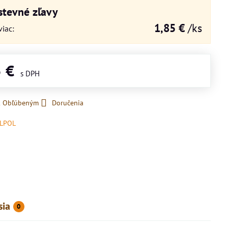
tevné zľavy
1,85 €
/ks
viac
:
5 €
 k Obľúbeným
Doručenia
LPOL
sia
0