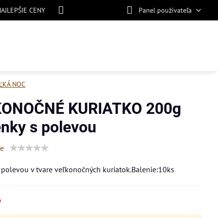
NAJLEPŠIE CENY
Panel používateľa
ĽKÁ NOC
KONOČNÉ KURIATKO 200g
enky s polevou
ie
 polevou v tvare veľkonočných kuriatok.Balenie:10ks
é