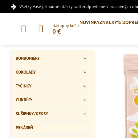
Všetky Vaše prípadné otázky radi zodpovieme v pracovných dňo
NOVINKY
ZNAČKY
% DOPRE
Nákupný košík
0 €
BONBONIÉRY
ČOKOLÁDY
TYČINKY
CUKRÍKY
SUŠIENKY/KEKSY
PEKÁREŇ