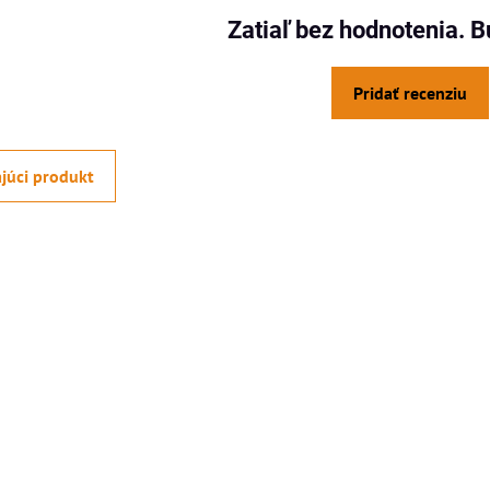
Zatiaľ bez hodnotenia. B
Pridať recenziu
júci produkt