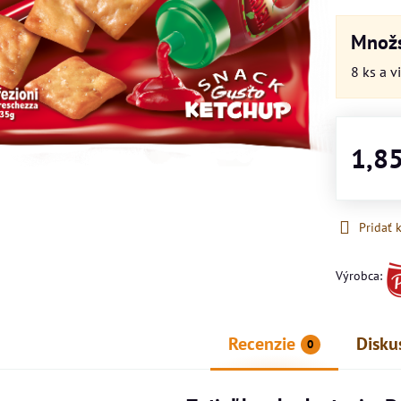
Množs
8
ks
a v
1,8
Pridať
Výrobca:
Recenzie
Disku
0