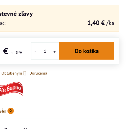
tevné zľavy
1,40 €
/ks
iac
:
5 €
Do košíka
 k Obľúbeným
Doručenia
sia
0