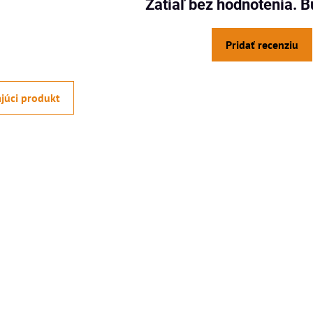
Zatiaľ bez hodnotenia. B
Pridať recenziu
júci produkt