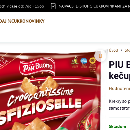
ch v čase od: 7oo - 15oo
NAJVÄČŠÍ E-SHOP S CUKROVINKAMI ZA 
DAJ %
CUKRONOVINKY
Úvod
SN
PIU 
keču
Hodnoten
Krekry so 
samostatn
Skladom