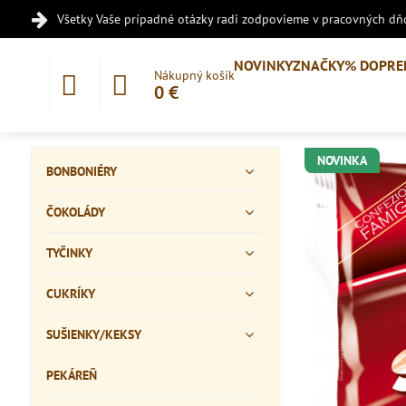
Všetky Vaše prípadné otázky radi zodpovieme v pracovných dňo
NOVINKY
ZNAČKY
% DOPRE
Nákupný košík
0 €
NOVINKA
BONBONIÉRY
ČOKOLÁDY
TYČINKY
CUKRÍKY
SUŠIENKY/KEKSY
PEKÁREŇ