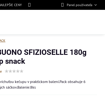
NAJLEPŠIE CENY
Panel používateľa
ACK
BUONO SFIZIOSELLE 180g
p snack
ie
príchuťou kečupu v praktickom balení.Pack obsahuje 6
ých sáčkov.Balenie:8ks