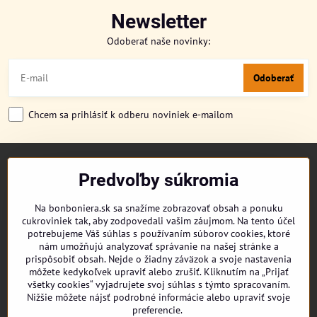
Newsletter
Odoberať naše novinky:
Odoberať
Chcem sa prihlásiť k odberu noviniek e-mailom
TITULKA
Predvoľby súkromia
O NÁS
CUKRONOVINKY
Na bonboniera.sk sa snažíme zobrazovať obsah a ponuku
DORUČENIE OBJEDNÁVKY
cukroviniek tak, aby zodpovedali vašim záujmom. Na tento účel
REKLAMAČNÉ PODMIENKY
potrebujeme Váš súhlas s používaním súborov cookies, ktoré
OBCHODNÉ PODMIENKY
nám umožňujú analyzovať správanie na našej stránke a
prispôsobiť obsah. Nejde o žiadny záväzok a svoje nastavenia
KONTAKT
môžete kedykoľvek upraviť alebo zrušiť. Kliknutím na „Prijať
všetky cookies“ vyjadrujete svoj súhlas s týmto spracovaním.
Nižšie môžete nájsť podrobné informácie alebo upraviť svoje
preferencie.
Facebook