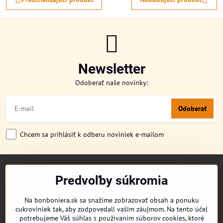
Newsletter
Odoberať naše novinky:
Odoberať
Chcem sa prihlásiť k odberu noviniek e-mailom
TITULKA
Predvoľby súkromia
O NÁS
CUKRONOVINKY
Na bonboniera.sk sa snažíme zobrazovať obsah a ponuku
DORUČENIE OBJEDNÁVKY
cukroviniek tak, aby zodpovedali vašim záujmom. Na tento účel
REKLAMAČNÉ PODMIENKY
potrebujeme Váš súhlas s používaním súborov cookies, ktoré