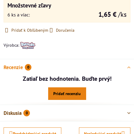
Množstevné zľavy
1,65 €
/ks
6
ks
a viac
:
Pridať k Obľúbeným
Doručenia
Výrobca:
Recenzie
0
Zatiaľ bez hodnotenia. Buďte prvý!
Pridať recenziu
Diskusia
0
Predchádzajúci produkt
Nasledujúci produkt