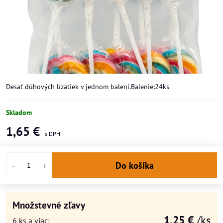
Desať dúhových lízatiek v jednom balení.Balenie:24ks
Skladom
1,65 €
Do košíka
Množstevné zľavy
1,25 €
/ks
6
ks
a viac
: