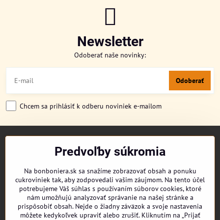
Newsletter
Odoberať naše novinky:
Odoberať
Chcem sa prihlásiť k odberu noviniek e-mailom
TITULKA
Predvoľby súkromia
O NÁS
CUKRONOVINKY
Na bonboniera.sk sa snažíme zobrazovať obsah a ponuku
DORUČENIE OBJEDNÁVKY
cukroviniek tak, aby zodpovedali vašim záujmom. Na tento účel
REKLAMAČNÉ PODMIENKY
potrebujeme Váš súhlas s používaním súborov cookies, ktoré
OBCHODNÉ PODMIENKY
nám umožňujú analyzovať správanie na našej stránke a
prispôsobiť obsah. Nejde o žiadny záväzok a svoje nastavenia
KONTAKT
môžete kedykoľvek upraviť alebo zrušiť. Kliknutím na „Prijať