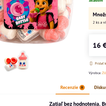
Skladom
Množs
2
ks
a v
16 
Pridať
Výrobca:
ZU
Recenzie
Disku
0
Zatiaľ bez hodnotenia. B