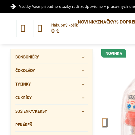
Všetky Vaše prípadné otázky radi zodpovieme v pracovných dňo
NOVINKY
ZNAČKY
% DOPRE
Nákupný košík
0 €
NOVINKA
BONBONIÉRY
ČOKOLÁDY
TYČINKY
CUKRÍKY
SUŠIENKY/KEKSY
PEKÁREŇ