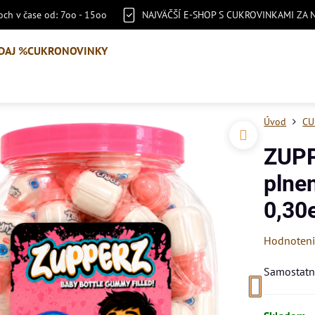
ch v čase od: 7oo - 15oo
NAJVÄČŠÍ E-SHOP S CUKROVINKAMI ZA 
DAJ %
CUKRONOVINKY
Úvod
CU
ZUPP
plne
0,30
Hodnoten
Samostatne