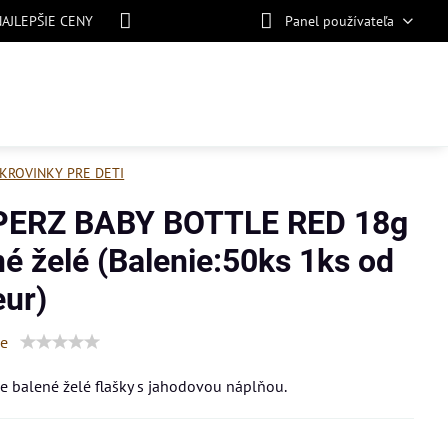
NAJLEPŠIE CENY
Panel používateľa
KROVINKY PRE DETI
ERZ BABY BOTTLE RED 18g
né želé (Balenie:50ks 1ks od
eur)
ie
 balené želé flašky s jahodovou náplňou.