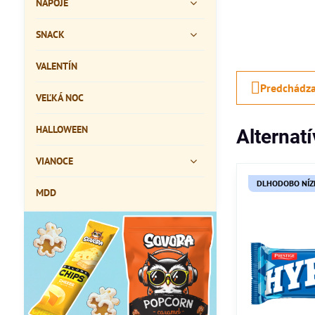
NÁPOJE
SNACK
VALENTÍN
Predchádza
VEĽKÁ NOC
HALLOWEEN
Alternat
VIANOCE
DLHODOBO NÍZ
MDD