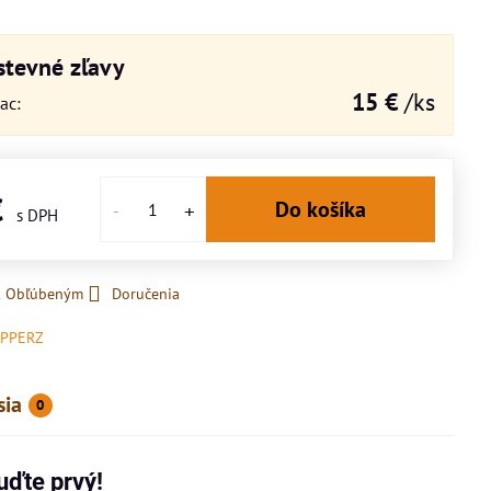
tevné zľavy
15 €
/ks
iac
:
€
Do košíka
 k Obľúbeným
Doručenia
PPERZ
sia
0
uďte prvý!