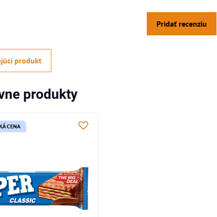
Pridať recenziu
júci produkt
ívne produkty
KÁ CENA