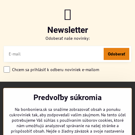
Newsletter
Odoberať naše novinky:
Odoberať
Chcem sa prihlásiť k odberu noviniek e-mailom
TITULKA
Predvoľby súkromia
O NÁS
CUKRONOVINKY
Na bonboniera.sk sa snažíme zobrazovať obsah a ponuku
DORUČENIE OBJEDNÁVKY
cukroviniek tak, aby zodpovedali vašim záujmom. Na tento účel
REKLAMAČNÉ PODMIENKY
potrebujeme Váš súhlas s používaním súborov cookies, ktoré
OBCHODNÉ PODMIENKY
nám umožňujú analyzovať správanie na našej stránke a
prispôsobiť obsah. Nejde o žiadny záväzok a svoje nastavenia
KONTAKT