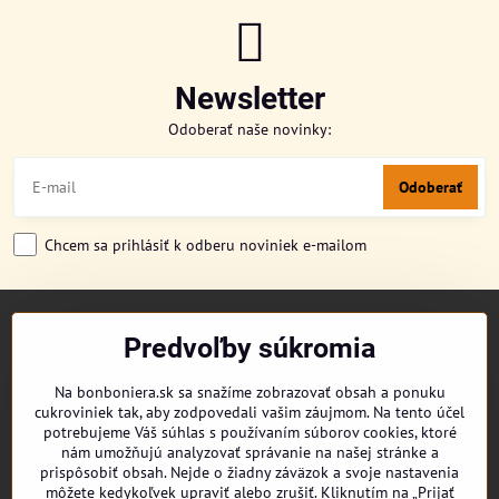
Newsletter
Odoberať naše novinky:
Odoberať
Chcem sa prihlásiť k odberu noviniek e-mailom
TITULKA
Predvoľby súkromia
O NÁS
CUKRONOVINKY
Na bonboniera.sk sa snažíme zobrazovať obsah a ponuku
DORUČENIE OBJEDNÁVKY
cukroviniek tak, aby zodpovedali vašim záujmom. Na tento účel
REKLAMAČNÉ PODMIENKY
potrebujeme Váš súhlas s používaním súborov cookies, ktoré
OBCHODNÉ PODMIENKY
nám umožňujú analyzovať správanie na našej stránke a
prispôsobiť obsah. Nejde o žiadny záväzok a svoje nastavenia
KONTAKT
môžete kedykoľvek upraviť alebo zrušiť. Kliknutím na „Prijať