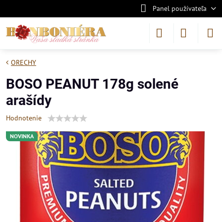
Panel používateľa
ORECHY
BOSO PEANUT 178g solené
arašídy
Hodnotenie
NOVINKA