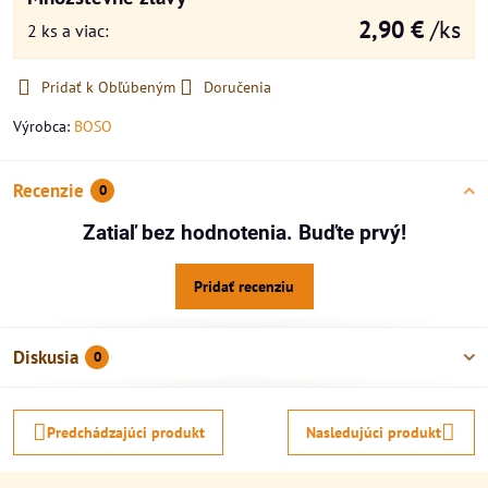
2,90 €
/ks
2
ks
a viac
:
Pridať k Obľúbeným
Doručenia
Výrobca:
BOSO
Recenzie
0
Zatiaľ bez hodnotenia. Buďte prvý!
Pridať recenziu
Diskusia
0
Predchádzajúci produkt
Nasledujúci produkt