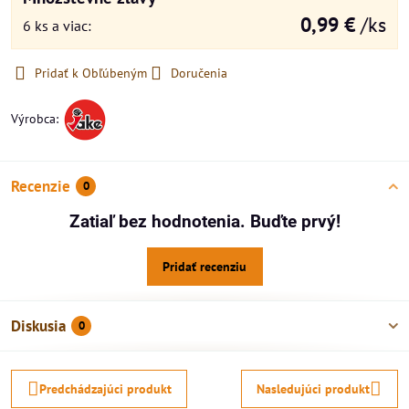
0,99 €
/ks
6
ks
a viac
:
Pridať k Obľúbeným
Doručenia
Výrobca:
Recenzie
0
Zatiaľ bez hodnotenia. Buďte prvý!
Pridať recenziu
Diskusia
0
Predchádzajúci produkt
Nasledujúci produkt