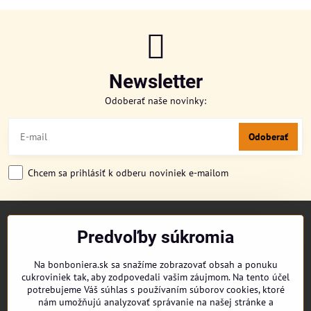
Newsletter
Odoberať naše novinky:
Odoberať
Chcem sa prihlásiť k odberu noviniek e-mailom
TITULKA
Predvoľby súkromia
O NÁS
CUKRONOVINKY
Na bonboniera.sk sa snažíme zobrazovať obsah a ponuku
DORUČENIE OBJEDNÁVKY
cukroviniek tak, aby zodpovedali vašim záujmom. Na tento účel
REKLAMAČNÉ PODMIENKY
potrebujeme Váš súhlas s používaním súborov cookies, ktoré
OBCHODNÉ PODMIENKY
nám umožňujú analyzovať správanie na našej stránke a