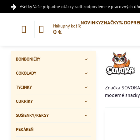
Všetky Vaše prípadné otázky radi zodpovieme v pracovných dňo
NOVINKY
ZNAČKY
% DOPRE
Nákupný košík
0 €
BONBONIÉRY
ČOKOLÁDY
TYČINKY
Značka SOVORA v
moderné snacky v
CUKRÍKY
SUŠIENKY/KEKSY
PEKÁREŇ