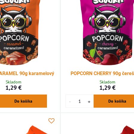
RAMEL 90g karamelový
POPCORN CHERRY 90g čereš
Skladom
Skladom
1,29 €
1,29 €
Do košíka
Do košíka