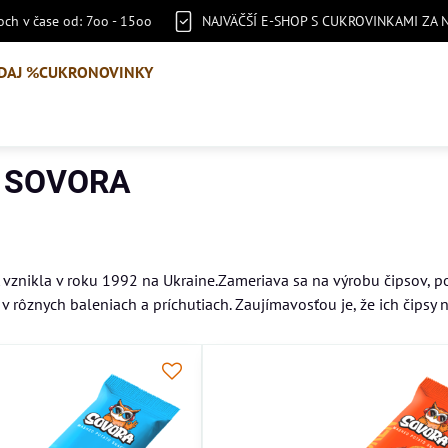
ch v čase od: 7oo - 15oo
NAJVÄČŠÍ E-SHOP S CUKROVINKAMI ZA 
DAJ %
CUKRONOVINKY
SOVORA
znikla v roku 1992 na Ukraine.Zameriava sa na výrobu čipsov, po
 rôznych baleniach a príchutiach. Zaujímavosťou je, že ich čipsy n