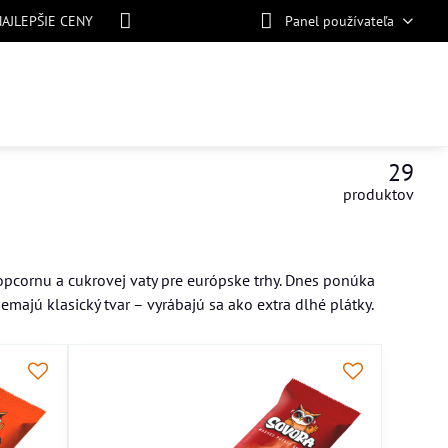
NAJLEPŠIE CENY
Panel používateľa
29
produktov
pcornu a cukrovej vaty pre európske trhy. Dnes ponúka
emajú klasický tvar – vyrábajú sa ako extra dlhé plátky.