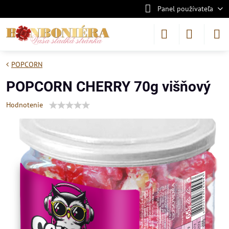
Panel používateľa
POPCORN
POPCORN CHERRY 70g višňový
Hodnotenie