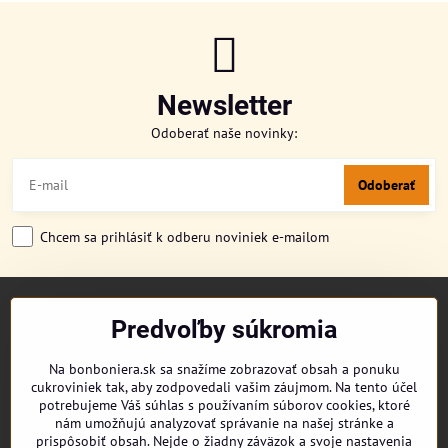
Newsletter
Odoberať naše novinky:
Odoberať
Chcem sa prihlásiť k odberu noviniek e-mailom
TITULKA
Predvoľby súkromia
O NÁS
CUKRONOVINKY
Na bonboniera.sk sa snažíme zobrazovať obsah a ponuku
DORUČENIE OBJEDNÁVKY
cukroviniek tak, aby zodpovedali vašim záujmom. Na tento účel
REKLAMAČNÉ PODMIENKY
potrebujeme Váš súhlas s používaním súborov cookies, ktoré
OBCHODNÉ PODMIENKY
nám umožňujú analyzovať správanie na našej stránke a
prispôsobiť obsah. Nejde o žiadny záväzok a svoje nastavenia
KONTAKT