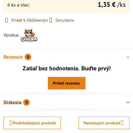
1,35 €
/ks
6
ks
a viac
:
Pridať k Obľúbeným
Doručenia
Výrobca:
Recenzie
0
Zatiaľ bez hodnotenia. Buďte prvý!
Pridať recenziu
Diskusia
0
Predchádzajúci produkt
Nasledujúci produkt