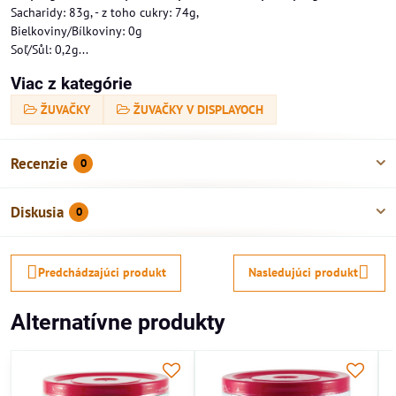
Sacharidy: 83g, - z toho cukry: 74g,
Bielkoviny/Bílkoviny: 0g
Soľ/Sůl: 0,2g...
Viac z kategórie
ŽUVAČKY
ŽUVAČKY V DISPLAYOCH
Recenzie
0
Diskusia
0
Predchádzajúci produkt
Nasledujúci produkt
Alternatívne produkty