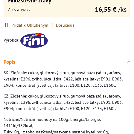
Množstevné zľavy
16,55 €
/ks
2
ks
a viac
:
Pridať k Obľúbeným
Doručenia
Výrobca:
Popis
SK: Zloženie: cukor, glukózový sirup, gumová báza (sója) , arómy,
kyselina: E296, zvlhčujúca látka: E422, leštiace látky: E901, E903,
E904; koncentrát (svetlica); farbivá: E100, E120, E133, E160c.
CZ: Zloženie: cukor, glukózový sirup, gumová báza (sója) , arómy,
kyselina: E296, zvlhčujúca látka: E422, leštiace látky: E901, E903,
E904; koncentrát (svetlica); farbivá: E100, E120, E133, E160c.
Nutričné/Nutriční ​​hodnoty na 100g: Energia/Energie:
1411kJ/332kcal,
Tuky: 0g, - z toho nasýtené/nasycené mastné kyseliny: 0g,