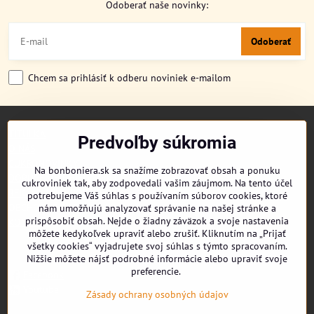
Odoberať naše novinky:
Odoberať
Chcem sa prihlásiť k odberu noviniek e-mailom
TITULKA
Predvoľby súkromia
O NÁS
CUKRONOVINKY
Na bonboniera.sk sa snažíme zobrazovať obsah a ponuku
DORUČENIE OBJEDNÁVKY
cukroviniek tak, aby zodpovedali vašim záujmom. Na tento účel
REKLAMAČNÉ PODMIENKY
potrebujeme Váš súhlas s používaním súborov cookies, ktoré
OBCHODNÉ PODMIENKY
nám umožňujú analyzovať správanie na našej stránke a
prispôsobiť obsah. Nejde o žiadny záväzok a svoje nastavenia
KONTAKT
môžete kedykoľvek upraviť alebo zrušiť. Kliknutím na „Prijať
všetky cookies“ vyjadrujete svoj súhlas s týmto spracovaním.
Nižšie môžete nájsť podrobné informácie alebo upraviť svoje
preferencie.
Facebook
Youtube
Zásady ochrany osobných údajov