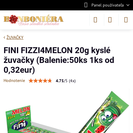
Panel používateľa
ŽUVAČKY
FINI FIZZI4MELON 20g kyslé
žuvačky (Balenie:50ks 1ks od
0,32eur)
Hodnotenie
4.75
/
5
(
4
x)