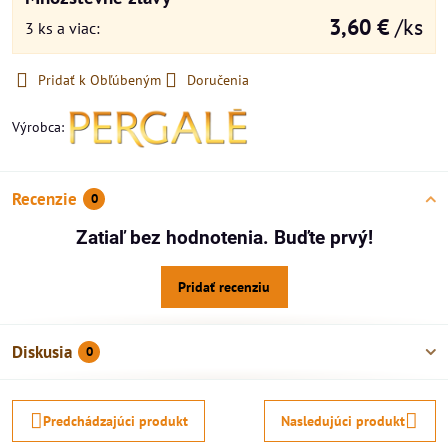
3,60 €
/ks
3
ks
a viac
:
Pridať k Obľúbeným
Doručenia
Výrobca:
Recenzie
0
Zatiaľ bez hodnotenia. Buďte prvý!
Pridať recenziu
Diskusia
0
Predchádzajúci produkt
Nasledujúci produkt