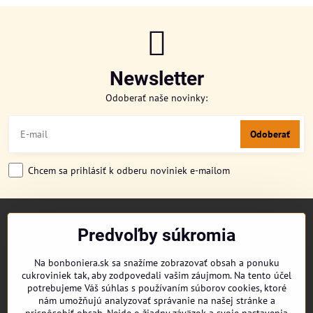
Newsletter
Odoberať naše novinky:
Odoberať
Chcem sa prihlásiť k odberu noviniek e-mailom
TITULKA
Predvoľby súkromia
O NÁS
CUKRONOVINKY
Na bonboniera.sk sa snažíme zobrazovať obsah a ponuku
DORUČENIE OBJEDNÁVKY
cukroviniek tak, aby zodpovedali vašim záujmom. Na tento účel
REKLAMAČNÉ PODMIENKY
potrebujeme Váš súhlas s používaním súborov cookies, ktoré
OBCHODNÉ PODMIENKY
nám umožňujú analyzovať správanie na našej stránke a