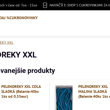
ch v čase od: 7oo - 15oo
NAJVÄČŠÍ E-SHOP S CUKROVINKAMI ZA 
DAJ %
CUKRONOVINKY
EKY XXL
REKY XXL
vanejšie produkty
PELENDREKY XXL COLA
PELENDREKY XXL
SLADKÁ (Balenie:40ks
MALINA SLADKÁ
1ks od 0,55eur)
(Balenie:40ks 1ks 
0,55eur)