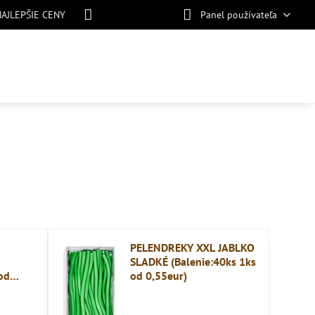
NAJLEPŠIE CENY
Panel používateľa
PELENDREKY XXL JABLKO
SLADKÉ (Balenie:40ks 1ks
od
od 0,55eur)