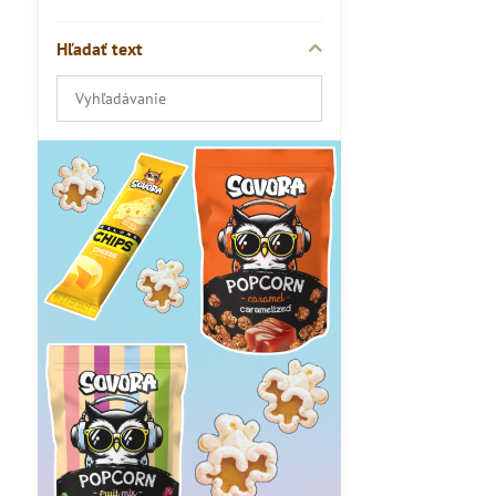
Hľadať text
Prehľadať
výsledky
filtra
fulltextom