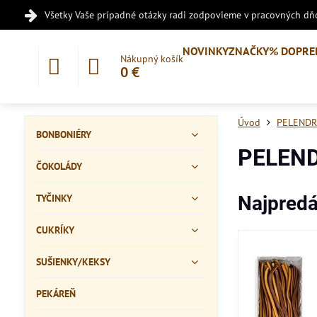
Všetky Vaše prípadné otázky radi zodpovieme v pracovných dňo
NOVINKY
ZNAČKY
% DOPRE
Nákupný košík
0 €
Úvod
PELENDR
BONBONIÉRY
PELEND
ČOKOLÁDY
TYČINKY
Najpredá
CUKRÍKY
SUŠIENKY/KEKSY
PEKÁREŇ