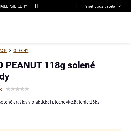
NAJLEPŠIE CENY
Panel používateľa
ACK
ORECHY
 PEANUT 118g solené
ídy
ie
solené arašidy v praktickej plechovke.Balenie:18ks