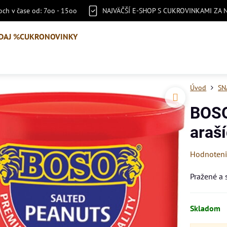
ch v čase od: 7oo - 15oo
NAJVÄČŠÍ E-SHOP S CUKROVINKAMI ZA 
DAJ %
CUKRONOVINKY
Úvod
SN
BOSO
araš
Hodnoten
Pražené a 
Skladom