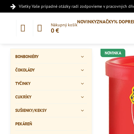
Všetky Vaše prípadné otázky radi zodpovieme v pracovných dňo
NOVINKY
ZNAČKY
% DOPRE
Nákupný košík
0 €
NOVINKA
BONBONIÉRY
ČOKOLÁDY
TYČINKY
CUKRÍKY
SUŠIENKY/KEKSY
PEKÁREŇ