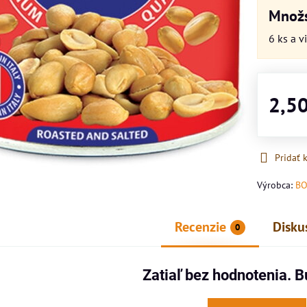
Množs
6
ks
a v
2,5
Pridať
Výrobca:
B
Recenzie
Disku
0
Zatiaľ bez hodnotenia. B