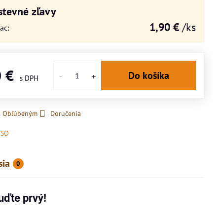
tevné zľavy
1,90 €
/ks
iac
:
0 €
Do košíka
 k Obľúbeným
Doručenia
OSO
sia
0
uďte prvý!