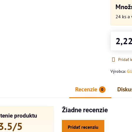
Množs
24
ks
a 
2,2
Pridať
Výrobca:
G
Recenzie
Disku
0
Žiadne recenzie
tenie produktu
3.5/5
Pridať recenziu