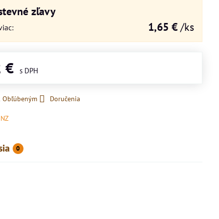
tevné zľavy
1,65 €
/ks
viac
:
2 €
 k Obľúbeným
Doručenia
UNZ
sia
0