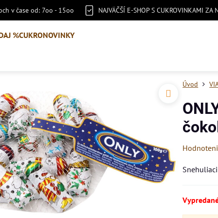
ch v čase od: 7oo - 15oo
NAJVÄČŠÍ E-SHOP S CUKROVINKAMI ZA 
DAJ %
CUKRONOVINKY
Úvod
VI
ONLY
čoko
Hodnoten
Snehuliaci
Vypredan