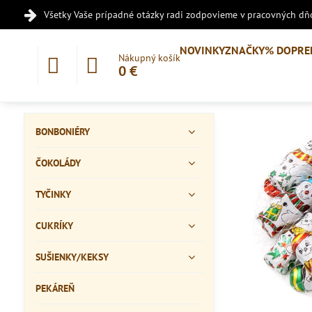
Všetky Vaše prípadné otázky radi zodpovieme v pracovných dňo
NOVINKY
ZNAČKY
% DOPRE
Nákupný košík
0 €
BONBONIÉRY
ČOKOLÁDY
TYČINKY
CUKRÍKY
SUŠIENKY/KEKSY
PEKÁREŇ