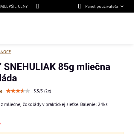
NAJLEPŠIE CENY
Panel používateľa
ANOCE
 SNEHULIAK 85g mliečna
láda
ie
3.5
/
5
(
2
x)
 z mliečnej čokolády v praktickej sieťke. Balenie: 24ks
é