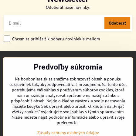
Odoberať naše novinky:
Odoberať
Chcem sa prihlásiť k odberu noviniek e-mailom
TITULKA
Predvoľby súkromia
O NÁS
CUKRONOVINKY
Na bonboniera.sk sa snažíme zobrazovať obsah a ponuku
DORUČENIE OBJEDNÁVKY
cukroviniek tak, aby zodpovedali vašim záujmom. Na tento účel
REKLAMAČNÉ PODMIENKY
potrebujeme Váš súhlas s používaním súborov cookies, ktoré
OBCHODNÉ PODMIENKY
nám umožňujú analyzovať správanie na našej stránke a
prispôsobiť obsah. Nejde o žiadny záväzok a svoje nastavenia
KONTAKT
môžete kedykoľvek upraviť alebo zrušiť. Kliknutím na „Prijať
všetky cookies“ vyjadrujete svoj súhlas s týmto spracovaním.
Nižšie môžete nájsť podrobné informácie alebo upraviť svoje
preferencie.
Facebook
Youtube
Zásady ochrany osobných údajov