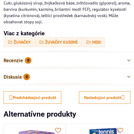
Cukr, glukózový sirup, žvýkačková báze, zvlhčovadlo (glycerol), aroma,
barviva (kurkumin, karmíny, brilantní modř FCF), regulátor kyselosti
(kyselina citrónová), lešticí prostředek (karnaubský vosk). Může
obsahovat stopy soji.
Viac z kategórie
ŽUVAČKY
ŽUVAČKY KUSOVÉ
MDD
Recenzie
0
Diskusia
0
Predchádzajúci produkt
Nasledujúci produkt
Alternatívne produkty