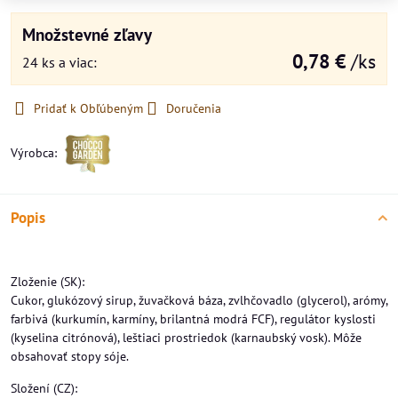
Množstevné zľavy
0,78 €
/ks
24
ks
a viac
:
Pridať k Obľúbeným
Doručenia
Výrobca:
Popis
Zloženie (SK):
Cukor, glukózový sirup, žuvačková báza, zvlhčovadlo (glycerol), arómy,
farbivá (kurkumín, karmíny, brilantná modrá FCF), regulátor kyslosti
(kyselina citrónová), leštiaci prostriedok (karnaubský vosk). Môže
obsahovať stopy sóje.
Složení (CZ):