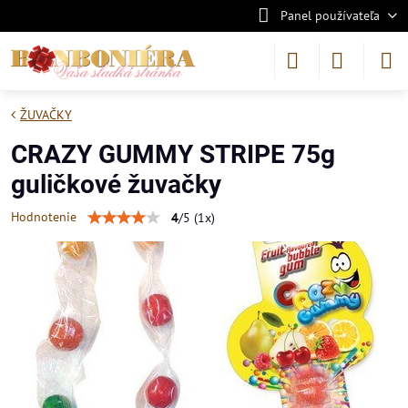
Panel používateľa
ŽUVAČKY
CRAZY GUMMY STRIPE 75g
guličkové žuvačky
Hodnotenie
4
/
5
(
1
x)