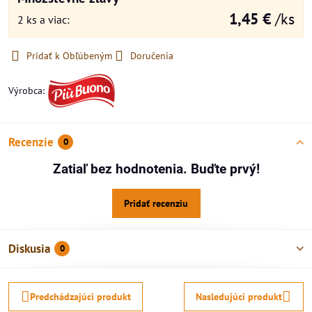
1,45 €
/ks
2
ks
a viac
:
Pridať k Obľúbeným
Doručenia
Výrobca:
Recenzie
0
Zatiaľ bez hodnotenia. Buďte prvý!
Pridať recenziu
Diskusia
0
Predchádzajúci produkt
Nasledujúci produkt