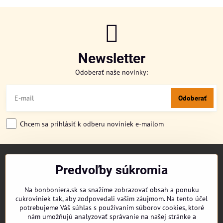
Newsletter
Odoberať naše novinky:
Odoberať
Chcem sa prihlásiť k odberu noviniek e-mailom
TITULKA
Predvoľby súkromia
O NÁS
CUKRONOVINKY
Na bonboniera.sk sa snažíme zobrazovať obsah a ponuku
DORUČENIE OBJEDNÁVKY
cukroviniek tak, aby zodpovedali vašim záujmom. Na tento účel
REKLAMAČNÉ PODMIENKY
potrebujeme Váš súhlas s používaním súborov cookies, ktoré
OBCHODNÉ PODMIENKY
nám umožňujú analyzovať správanie na našej stránke a