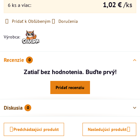
1,02 €
/ks
6
ks
a viac
:
Pridať k Obľúbeným
Doručenia
Výrobca:
Recenzie
0
Zatiaľ bez hodnotenia. Buďte prvý!
Pridať recenziu
Diskusia
0
Predchádzajúci produkt
Nasledujúci produkt