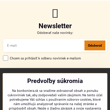
Newsletter
Odoberať naše novinky:
Odoberať
Chcem sa prihlásiť k odberu noviniek e-mailom
TITULKA
Predvoľby súkromia
O NÁS
CUKRONOVINKY
Na bonboniera.sk sa snažíme zobrazovať obsah a ponuku
DORUČENIE OBJEDNÁVKY
cukroviniek tak, aby zodpovedali vašim záujmom. Na tento účel
REKLAMAČNÉ PODMIENKY
potrebujeme Váš súhlas s používaním súborov cookies, ktoré
OBCHODNÉ PODMIENKY
nám umožňujú analyzovať správanie na našej stránke a
prispôsobiť obsah. Nejde o žiadny záväzok a svoje nastavenia
KONTAKT